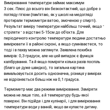
Вимірювання температури займає максимум
3 сек. Плюс до всього він безконтактний, що добре з
погляду гігієни (пам'ятаю, як у школі на медогляді
протирали термометри ватою, змоченою у спирті).
Результат виміру температури найбільш точний, якщо
"
стріляти
з відстані 5-15см до об'єкта. Для
"
періодичного контролю температури людини достатньо
вимірювати її в районі скроні, а якщо сумніваєтеся, то
тоді і в пахву можна заглянути. Заявлена похибка
вимірів: 0,3 градуси, але на цей випадок є функція
калібрування. Та й якщо поміряти кілька разів поспіль
(благо це дуже швидко), то загальна картина
вимальовується досить однозначна, різниця у вимірах
не відрізняється більш ніж на 0,1 градуса.
Термометр має два режими вимірювання. Заміряти
можна не лише тіло, а й температуру будь-якої
поверхні. Він підійде і для кулінарії, і для вимірювання
температури води у ванній, якщо ви купаєте дитину.