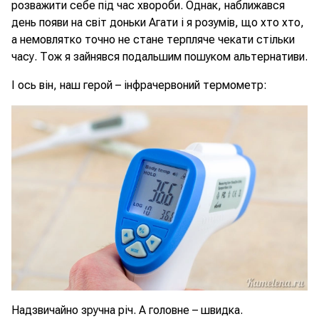
розважити себе під час хвороби. Однак, наближався
день появи на світ доньки Агати і я розумів, що хто хто,
а немовлятко точно не стане терпляче чекати стільки
часу. Тож я зайнявся подальшим пошуком альтернативи.
І ось він, наш герой – інфрачервоний термометр:
Надзвичайно зручна річ. А головне – швидка.