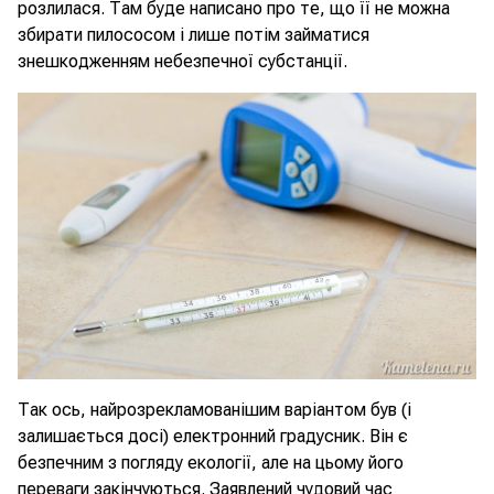
розлилася. Там буде написано про те, що її не можна
збирати пилососом і лише потім займатися
знешкодженням небезпечної субстанції.
Так ось, найрозрекламованішим варіантом був (і
залишається досі) електронний градусник. Він є
безпечним з погляду екології, але на цьому його
переваги закінчуються. Заявлений чудовий час