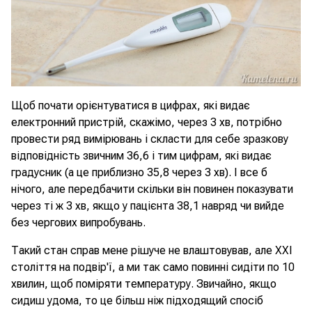
Щоб почати орієнтуватися в цифрах, які видає
електронний пристрій, скажімо, через 3 хв, потрібно
провести ряд вимірювань і скласти для себе зразкову
відповідність звичним 36,6 і тим цифрам, які видає
градусник (а це приблизно 35,8 через 3 хв). І все б
нічого, але передбачити скільки він повинен показувати
через ті ж 3 хв, якщо у пацієнта 38,1 навряд чи вийде
без чергових випробувань.
Такий стан справ мене рішуче не влаштовував, але XXI
століття на подвір'ї, а ми так само повинні сидіти по 10
хвилин, щоб поміряти температуру. Звичайно, якщо
сидиш удома, то це більш ніж підходящий спосіб