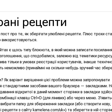
рані рецепти
пост про те, як зберігати улюблені рецепти. Плюс трохи ст
о використовуються.
йтах є щось типу блокнота, в який можна записати посилання
оголошення, що сподобалися, залежно від тематики ресурсу
ива тільки в умовах реєстрації користувачів, інакше технічн
ь неможливо (принаймні на скільки-небудь зручний час збер
и? Як варіант вирішення цієї проблеми можна запропонувати
я стандартними засобами вашого браузера — закладками. Н
давання відкритої в даний момент сторінки в закладки здій
мбінації клавіш Ctrl+D (для лінивих) або через меню. З'явить
вибрати папку для збереження закладки (або створити нову,
 рецепти з сайту kamelena.com/uk») та зберегти в ній сторін