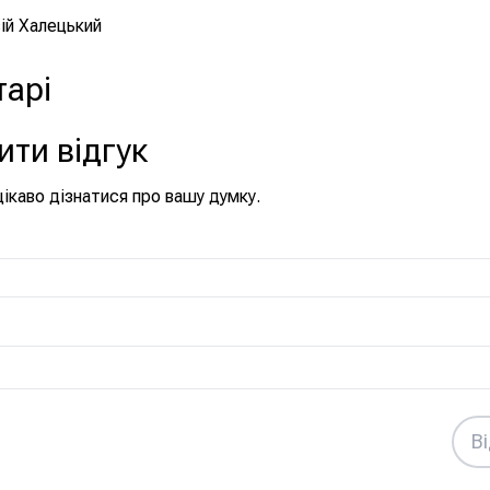
ій Халецький
арі
ти відгук
ікаво дізнатися про вашу думку.
В