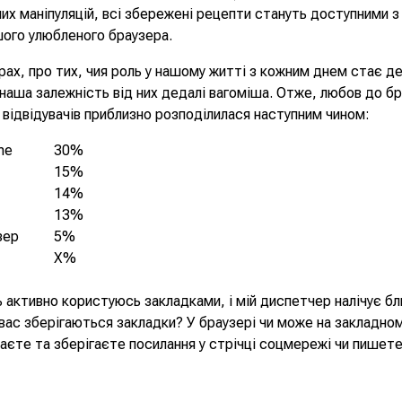
них маніпуляцій, всі збережені рецепти стануть доступними з
ого улюбленого браузера.
рах, про тих, чия роль у нашому житті з кожним днем стає д
наша залежність від них дедалі вагоміша. Отже, любов до бр
відвідувачів приблизно розподілилася наступним чином:
me
30%
15%
14%
13%
зер
5%
X%
 активно користуюсь закладками, і мій диспетчер налічує бл
у вас зберігаються закладки? У браузері чи може на закладном
аєте та зберігаєте посилання у стрічці соцмережі чи пишете