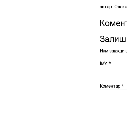
автор: Олекс
Комент
Залиши
Нам завжди ц
Ім'я
*
Коментар
*