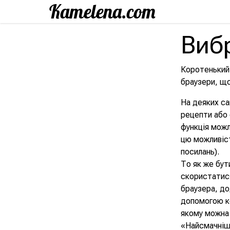
Виб
Коротенький 
браузери, щ
На деяких са
рецепти або 
функція можл
цю можливіст
посилань).
То як же бут
скористатис
браузера, до
допомогою ко
якому можна 
«Найсмачніші