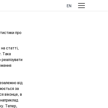
EN
атистики про
 на статті,
. Така
о реалізувати
еження
езалежно від
снюється за
ся віконце, в
 наприклад
ку. Тепер,