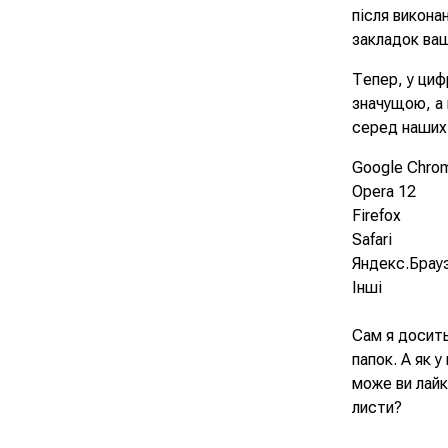
після викона
закладок ваш
Тепер, у циф
значущою, а 
серед наших 
Google Chro
Opera 12
Firefox
Safari
Яндекс.Брау
Інші
Сам я досить
папок. А як 
може ви лайк
листи?