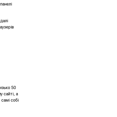
 панелі
едалі
аузерів
изько 50
у сайті, а
 самі собі