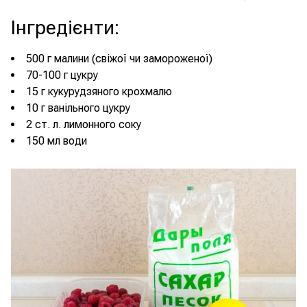
Інгредієнти
:
500 г малини (свіжої чи замороженої)
70-100 г цукру
15 г кукурудзяного крохмалю
10 г ванільного цукру
2 ст. л. лимонного соку
150 мл води