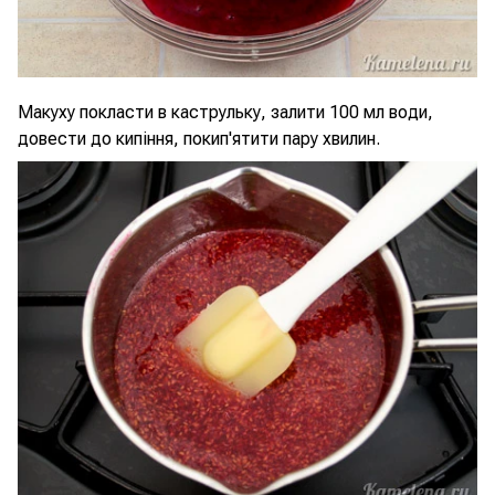
Макуху покласти в каструльку, залити 100 мл води,
довести до кипіння, покип'ятити пару хвилин.