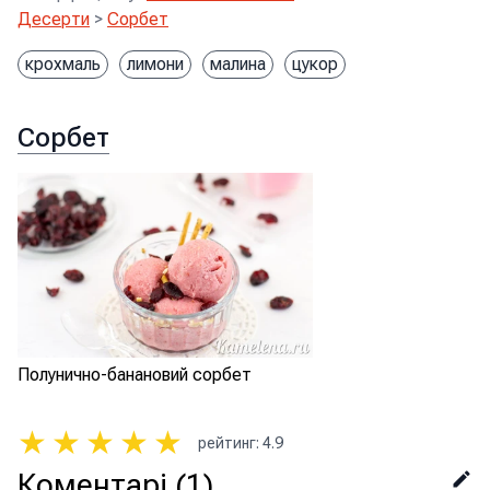
Десерти
>
Сорбет
крохмаль
лимони
малина
цукор
Сорбет
Полунично-банановий сорбет
★
★
★
★
★
рейтинг
:
4.9
Коментарі
(1)