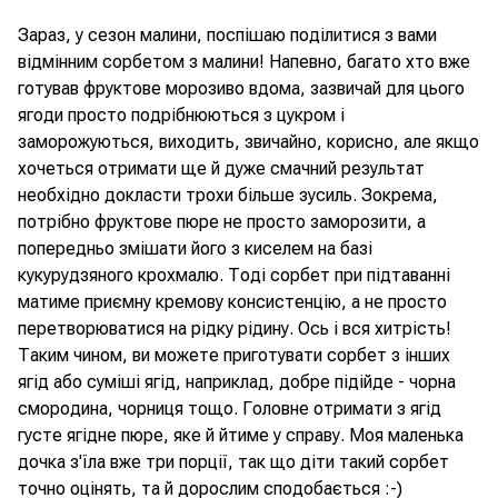
Зараз, у сезон малини, поспішаю поділитися з вами
відмінним сорбетом з малини! Напевно, багато хто вже
готував фруктове морозиво вдома, зазвичай для цього
ягоди просто подрібнюються з цукром і
заморожуються, виходить, звичайно, корисно, але якщо
хочеться отримати ще й дуже смачний результат
необхідно докласти трохи більше зусиль. Зокрема,
потрібно фруктове пюре не просто заморозити, а
попередньо змішати його з киселем на базі
кукурудзяного крохмалю. Тоді сорбет при підтаванні
матиме приємну кремову консистенцію, а не просто
перетворюватися на рідку рідину. Ось і вся хитрість!
Таким чином, ви можете приготувати сорбет з інших
ягід або суміші ягід, наприклад, добре підійде - чорна
смородина, чорниця тощо. Головне отримати з ягід
густе ягідне пюре, яке й йтиме у справу. Моя маленька
дочка з'їла вже три порції, так що діти такий сорбет
точно оцінять, та й дорослим сподобається :-)