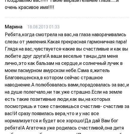
Поздравляю вас!!!!! Такие выразительные глаза.....и
очень красивое имя!!!!
Марина
18.08.2013 01:33
Ребята,когда смотрела на вас,на глаза наворачивались
слезы от умиления.Какая прекрасная гармоничная пара!
Глядя на вас,чувствуется-какие вы счастливые и как вы
любите друг друга!А ваши веселые танцы,для меня
лично,это как бальзам на сердце,и солнечный лучик в
моем пасмурном амурском небе.Сама я,житель
Благовещенска,в котором сейчас страшное
наводнение.А полюбовалась вами,порадовалась за вас,и
на душе полегчало,ни так уже страшно.Если на земле
есть такие позитивные люди,как вы,на которых
посмотришь и тоже становишься счастлив- счастлив за
вас!И сразу появилась вера,что и у нас все
нормализуется и будет все хорошо!Да дай Вам бог
ребята!А Агаточка уже родилась счастливой,она дитя