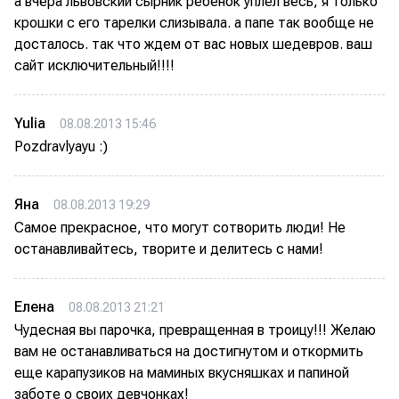
а вчера львовский сырник ребенок уплел весь, я только
крошки с его тарелки слизывала. а папе так вообще не
досталось. так что ждем от вас новых шедевров. ваш
сайт исключительный!!!!
Yulia
08.08.2013 15:46
Pozdravlyayu :)
Яна
08.08.2013 19:29
Самое прекрасное, что могут сотворить люди! Не
останавливайтесь, творите и делитесь с нами!
Елена
08.08.2013 21:21
Чудесная вы парочка, превращенная в троицу!!! Желаю
вам не останавливаться на достигнутом и откормить
еще карапузиков на маминых вкусняшках и папиной
заботе о своих девчонках!