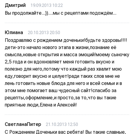
Дмитрий
19.09.2013 10:22
Вы продолжайте...))....мы с рецептами подождём...
Юлиана
20.10.2013 20:50
Поздравляю с рождением доченьки!будьте здоровы!!!!
дети-это начало нового этапа в жизни,познание её
смысла,новые открытия и масса эмоций!моему сыночку
2,5 года и он вдохновляет меня готовить вкусно и
полезно для него,потому что каждый раз хвалит мою
еду,говорит вкусно и целует!ради таких слов мне не
лень готовить новые блюда для него и всей семьи и в
этом мне помогает ваш чудесный сайт!спасибо за
рецепты,оформление,и просто,за то,что вы такие
приятные люди,Елена и Алексей!
СветланаПитер
21.10.2013 12:50
С Рождением Доченьки вас ребята! Вы такие славные,