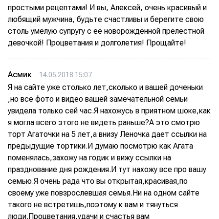
простыми рецептами! И вы, Алексей, очень красивый и
любящий мужчина, будьте счастливы и берегите свою
столь умелую супругу с её новорождённой прелестной
девочкой! Процветания и долголетия! Прощайте!
Асмик
14.05.2018 15:07
Я на сайте уже столько лет,сколько и вашей доченьки
,но все фото и видео вашей замечательной семьи
увидела только сей час.Я нахожусь в приятном шоке,как
я могла всего этого не видеть раньше?А это смотрю
торт Агаточки на 5 лет,а внизу Леночка дает ссылки на
предыдущие тортики.И думаю посмотрю как Агата
поменялась,захожу на годик и вижу ссылки на
празднование дня рождения.И тут нахожу все про вашу
семью.Я очень рада что вы открытая,красивая,по
своему уже повзрослевшая семья.Ни на одном сайте
такого не встретишь,поэтому к вам и тянуться
люди.Процветания,удачи и счастья вам