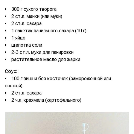
300 г сухого творога
2 ст.л. манки (или муки)
2 ст.л. сахара
1 пакетик ванильного сахара (10 г)
1 яйцо
щепотка соли
2-3 ст.л. муки для панировки
растительное масло для жарки
Соус:
100 г вишни без косточек (замороженной или
свежей)
2 ст.л. сахара
2 ч.л. крахмала (картофельного)