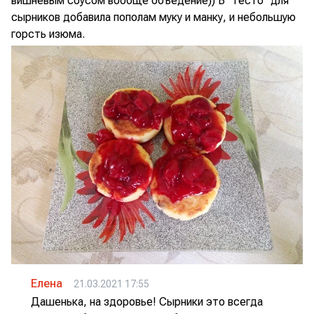
вишневым соусом вообще объедение)) В “тесто” для
сырников добавила пополам муку и манку, и небольшую
горсть изюма.
Елена
21.03.2021 17:55
Дашенька, на здоровье! Сырники это всегда