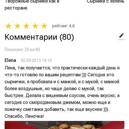
Творожные сырники как в
Сырники с зеленым
ресторане
★
★
★
★
★
рейтинг
:
4.6
Комментарии
(80)
Показано: 20 из 80
Elena
30.09.2013 14:10
Лена, так получается, что практически каждый день я
что-то готовлю по вашим рецептам:))) Сегодня это
сырнички, я пробовала и с манкой, и с мукой; с манкой
более воздушные, но чаще делаю с мукой, так
быстрее. Делала с вишневым соусом, очень вкусно; а
сегодня со смородиновым джемом, можно еще и
ложечку сметанки добавить, так еще вкуснее:))).
Спасибо, Леночка!