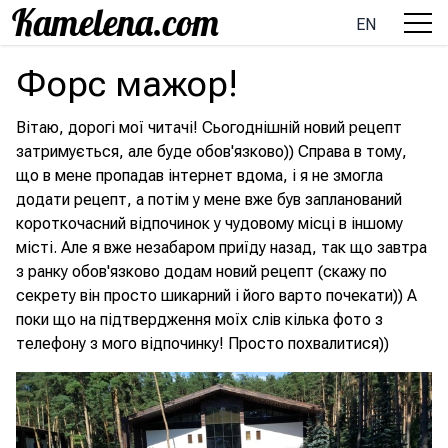
EN
Форс мажор!
Вітаю, дорогі мої читачі! Сьогоднішній новий рецепт
затримується, але буде обов'язково)) Справа в тому,
що в мене пропадав інтернет вдома, і я не змогла
додати рецепт, а потім у мене вже був запланований
короткочасний відпочинок у чудовому місці в іншому
місті. Але я вже незабаром приїду назад, так що завтра
з ранку обов'язково додам новий рецепт (скажу по
секрету він просто шикарний і його варто почекати)) А
поки що на підтвердження моїх слів кілька фото з
телефону з мого відпочинку! Просто похвалитися))