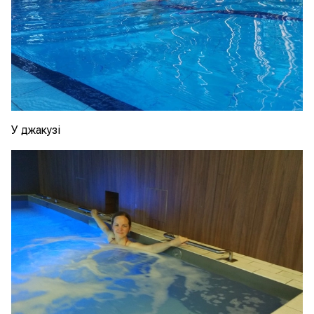
У джакузі