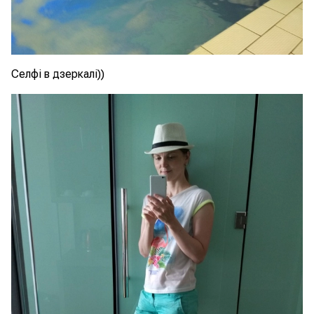
Селфі в дзеркалі))