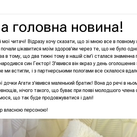
а головна новина!
і мої читачі! Відразу хочу сказати, що зі мною все в повному
почали цікавитися моїм здоров'ям через те, що не було одн
ва в тому, що два тижні тому в нашій сім'ї сталася знаменна 
 народився син Гектор! З'явився він якраз у день оголошення
ле ми встигли, і з партнерськими пологами все склалося вдал
ї дочки Агати з'явився маленький братик! Вона до речі в ньо
ревнощів, нічого такого, що буває при появі молодшого члена с
ося, що так буде продовжуватися і далі!
ор власною персоною!