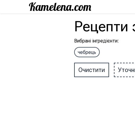
Рецепти
Вибрані інгредієнти
:
чебрець
Очистити
Уточн