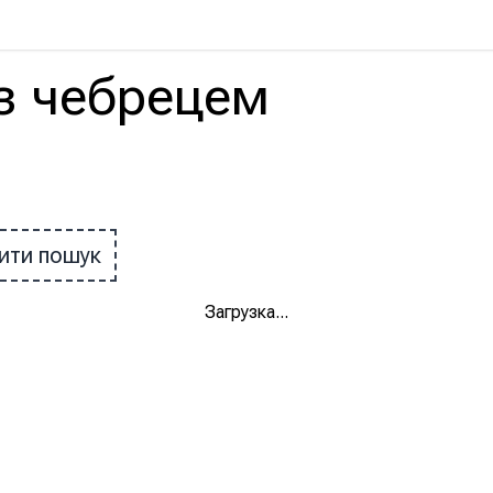
з
чебрецем
ити пошук
Загрузка
...