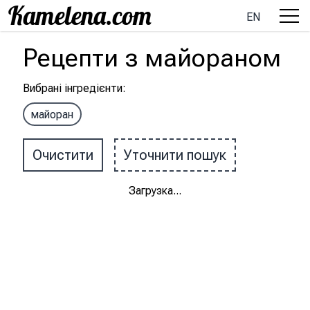
EN
Рецепти
з
майораном
Вибрані інгредієнти
:
майоран
Очистити
Уточнити пошук
Загрузка
...