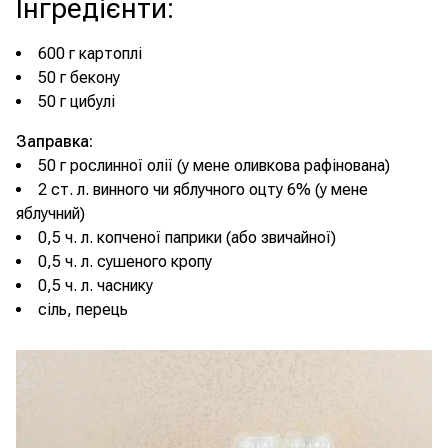
Інгредієнти
:
600 г картоплі
50 г бекону
50 г цибулі
Заправка:
50 г рослинної олії (у мене оливкова рафінована)
2 ст. л. винного чи яблучного оцту 6% (у мене
яблучний)
0,5 ч. л. копченої паприки (або звичайної)
0,5 ч. л. сушеного кропу
0,5 ч. л. часнику
сіль, перець