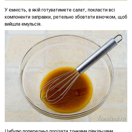
У ємність, в якій готуватимете салат, покласти всі
компоненти заправки, ретельно збовтати віночком, щоб
вийшла емульсія.
Цибулю попередньо порізати тонкими півкільцями,