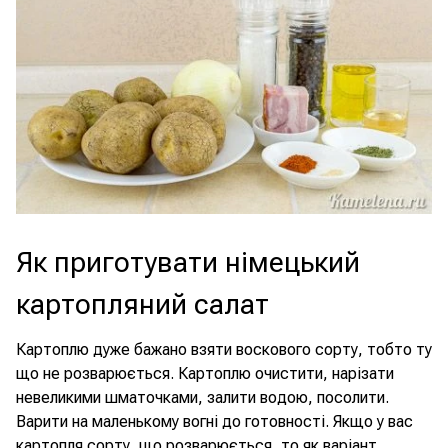
Як приготувати німецький
картопляний салат
Картоплю дуже бажано взяти воскового сорту, тобто ту
що не розварюється. Картоплю очистити, нарізати
невеликими шматочками, залити водою, посолити.
Варити на маленькому вогні до готовності. Якщо у вас
картопля сорту, що розварюється, то як варіант,