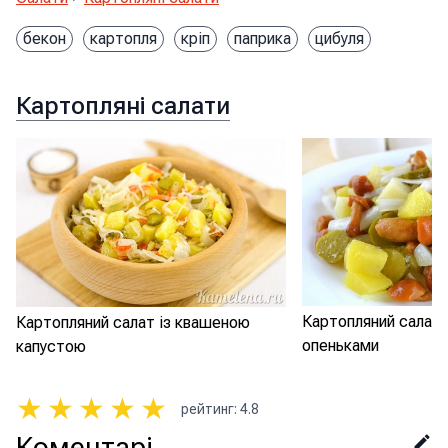
бекон
картопля
кріп
паприка
цибуля
Картопляні салати
Картопляний салат 
Картопляний салат із квашеною
опеньками
капустою
★
★
★
★
★
рейтинг
:
4.8
Коментарі