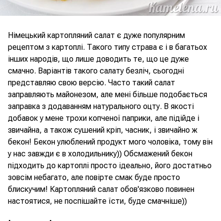
Німецький картопляний салат є дуже популярним
рецептом з картоплі. Такого типу страва є і в багатьох
інших народів, що лише доводить те, що це дуже
смачно. Варіантів такого салату безліч, сьогодні
представляю свою версію. Часто такий салат
заправляють майонезом, але мені більше подобається
заправка з додаванням натурального оцту. В якості
добавок у мене трохи копченої паприки, але підійде і
звичайна, а також сушений кріп, часник, і звичайно ж
бекон! Бекон улюблений продукт мого чоловіка, тому він
у нас завжди є в холодильнику)) Обсмажений бекон
підходить до картоплі просто ідеально, його достатньо
зовсім небагато, але повірте смак буде просто
блискучим! Картопляний салат обов'язково повинен
настоятися, не поспішайте їсти, буде смачніше))