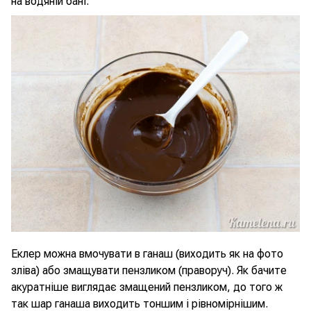
на водяній бані.
Еклер можна вмочувати в ганаш (виходить як на фото
зліва) або змащувати пензликом (праворуч). Як бачите
акуратніше виглядає змащений пензликом, до того ж
так шар ганаша виходить тоншим і рівномірнішим.