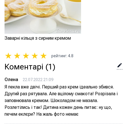
Заварні кільця з сирним кремом
★
★
★
★
★
рейтинг
:
4.8
Коментарі
(1)
Олена
22.07.2022 21:09
Я пекла вже двічі. Перший раз крем ідеально збився.
Другий раз рятувала. Але вцілому смакота! Розрізала і
заповнювала кремом. Шоколадом не мазала.
Розлетілись і так! Дитина кожен день питає: ну що,
печем еклєри? На жаль фото немає