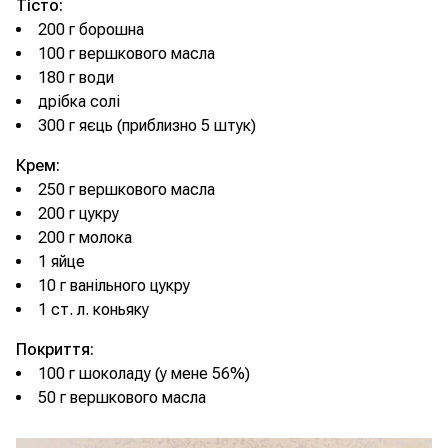
Тісто:
200 г борошна
100 г вершкового масла
180 г води
дрібка солі
300 г яєць (приблизно 5 штук)
Крем:
250 г вершкового масла
200 г цукру
200 г молока
1 яйце
10 г ванільного цукру
1 ст. л. коньяку
Покриття:
100 г шоколаду (у мене 56%)
50 г вершкового масла