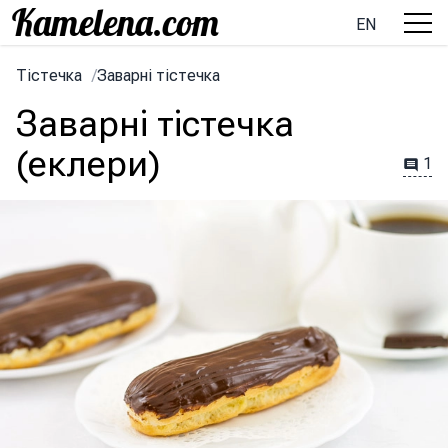
EN
Тістечка
/
Заварні тістечка
Заварні тістечка
(еклери)
1