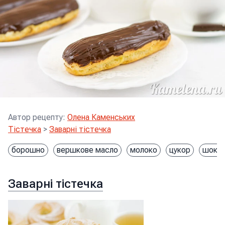
Автор рецепту
:
Олена Каменських
Тістечка
>
Заварні тістечка
борошно
вершкове масло
молоко
цукор
шоко
Заварні тістечка