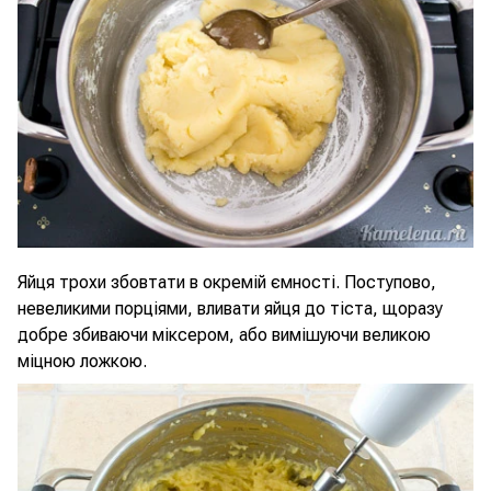
Яйця трохи збовтати в окремій ємності. Поступово,
невеликими порціями, вливати яйця до тіста, щоразу
добре збиваючи міксером, або вимішуючи великою
міцною ложкою.