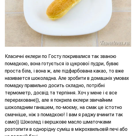
Класичні еклери по Госту покривалися так званою
помадкою, вона готується із цукрової пудри, буває
проста біла, і вона ж, але підфарбована какао, то вже
називается шоколадна. Але зробити в домашніх умовах
помадку правильно досить складно, потрібні
термометр, досвід та терпіння. Хоч у мене і є все
перераховане)), але я покрила еклери звичайним
шоколадним ганашем, по-моєму, на смак це істотно
смачніше, ніж з помадкою! І вам я раджу вчинити так
само)) Шоколад і вершкове масло шматочками
розтопити в однорідну суміш в мікрохвильовій печі або