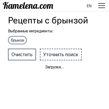
EN
Рецепты
с
брынзой
Выбранные ингредиенты
:
брынза
Очистить
Уточнить поиск
Загрузка
...