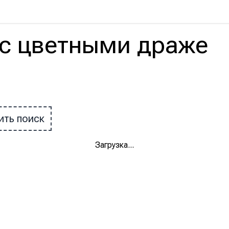
с
цветными драже
ить поиск
Загрузка
...