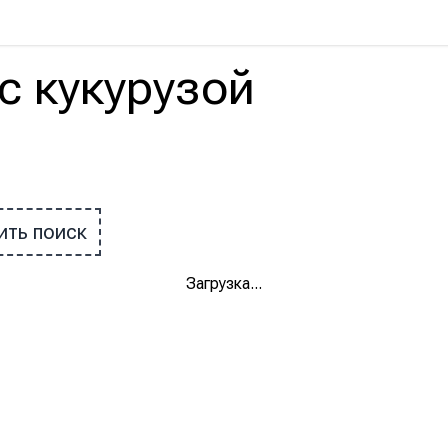
с
кукурузой
ить поиск
Загрузка
...