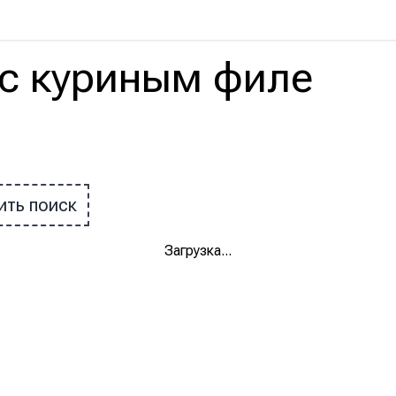
с
куриным филе
ить поиск
Загрузка
...