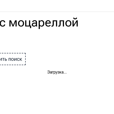
с
моцареллой
ить поиск
Загрузка
...