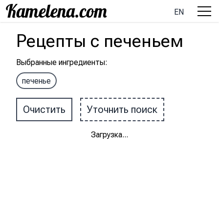
EN
Рецепты
с
печеньем
Выбранные ингредиенты
:
печенье
Очистить
Уточнить поиск
Загрузка
...