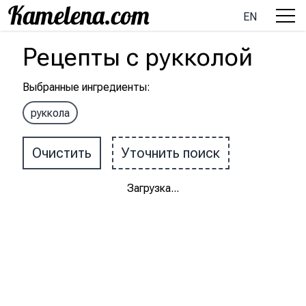
EN
Рецепты
с
рукколой
Выбранные ингредиенты
:
руккола
Очистить
Уточнить поиск
Загрузка
...