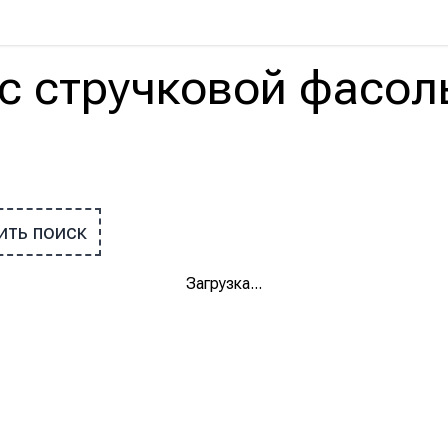
с
стручковой фасол
ить поиск
Загрузка
...