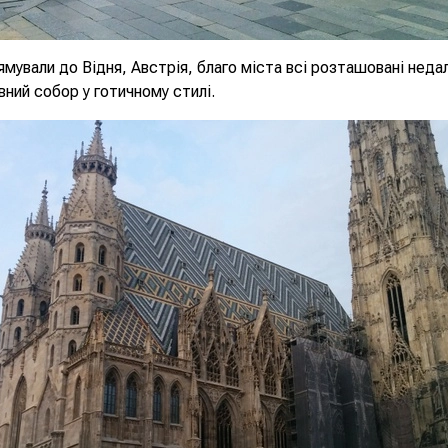
ямували до Відня, Австрія, благо міста всі розташовані неда
вний собор у готичному стилі.