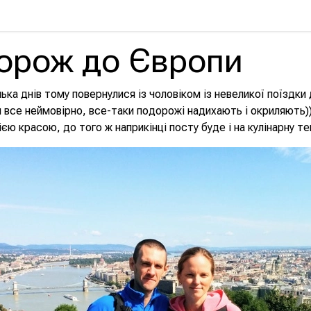
орож до Європи
лька днів тому повернулися із чоловіком із невеликої поїздки
все неймовірно, все-таки подорожі надихають і окриляють)
ією красою, до того ж наприкінці посту буде і на кулінарну те