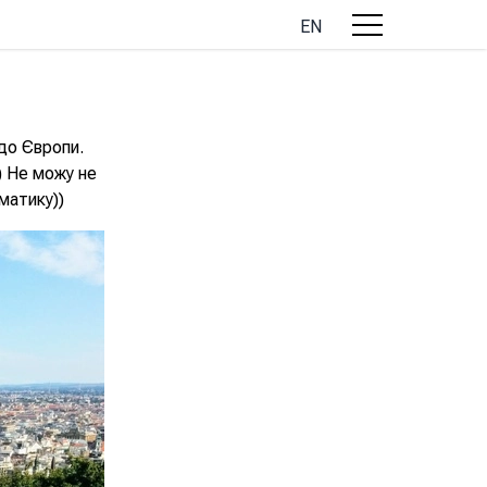
EN
 до Європи.
) Не можу не
матику))