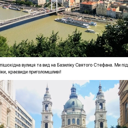
 пішохідна вулиця та вид на Базиліку Святого Стефана. Ми пі
іки, краєвиди приголомшливі!