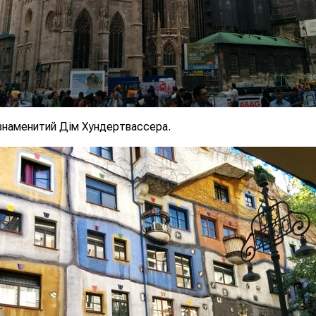
знаменитий Дім Хундертвассера.