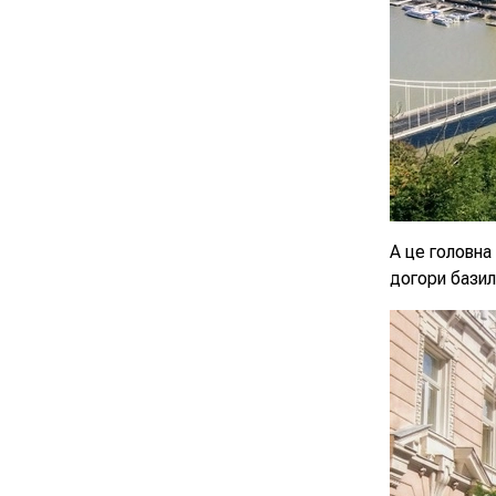
А це головна
догори базил