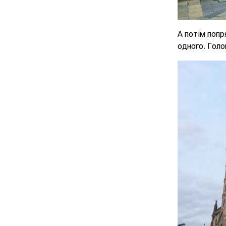
А потім попр
одного. Голо