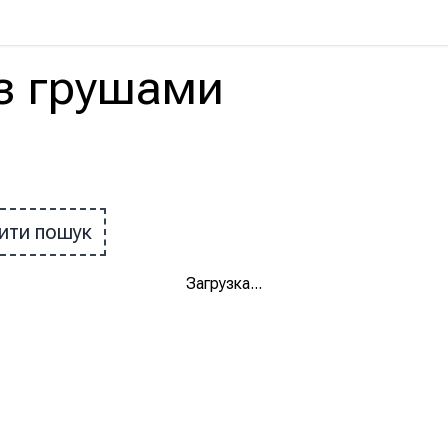
з
грушами
ити пошук
Загрузка
...