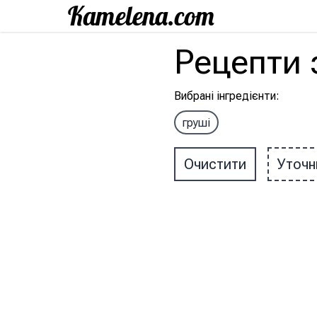
Рецепти
Вибрані інгредієнти
:
груші
Очистити
Уточн