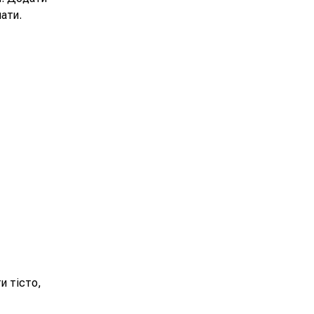
ати.
и тісто,