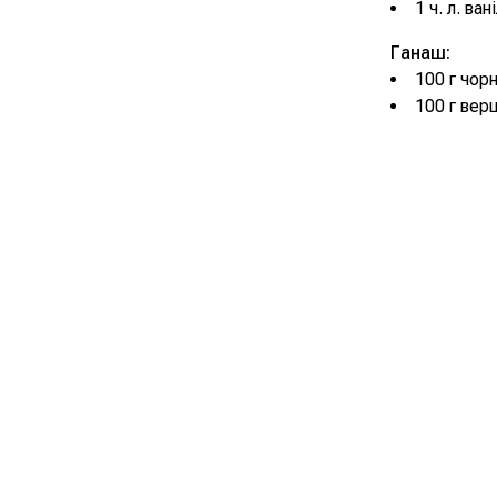
1 ч. л. ва
Ганаш:
100 г чор
100 г вер