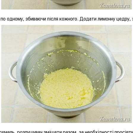
по одному, збиваючи після кожного. Додати лимонну цедру, 
хмаль, розпушувач змішати разом, за необхідності просіят