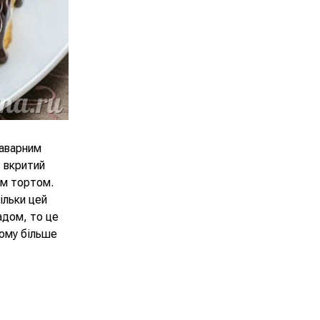
заварним
, вкритий
им тортом.
ільки цей
адом, то це
кому більше