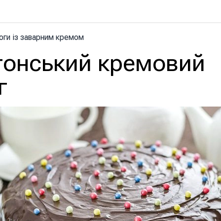
оги із заварним кремом
тонський кремовий
г