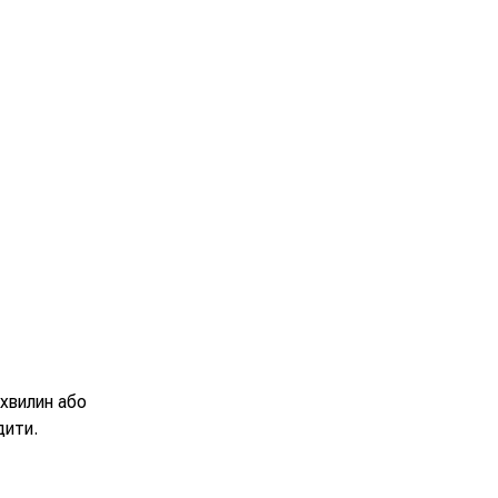
 хвилин або
дити.