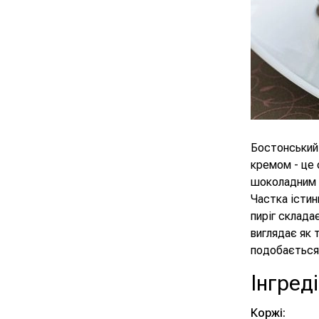
Бостонський 
кремом - це 
шоколадним 
Частка істин
пиріг склада
виглядає як 
подобається)
Інгред
Коржі: