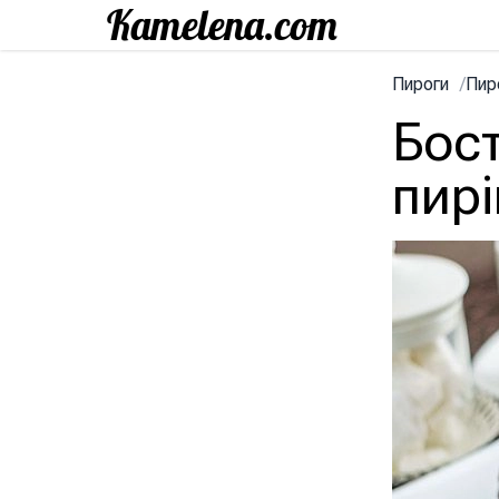
Пироги
/
Пир
Бос
пирі