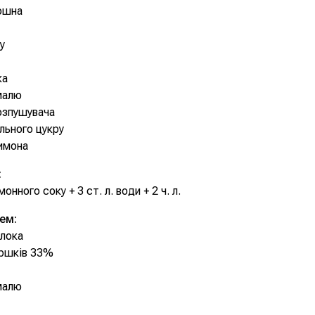
ошна
у
ка
малю
розпушувача
нільного цукру
имона
:
имонного соку + 3 ст. л. води + 2 ч. л.
ем:
олока
ершків 33%
малю