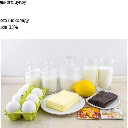
нільного цукру
ного шоколаду
шків 33%