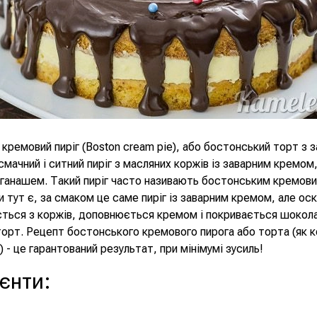
кремовий пиріг (Boston cream pie), або бостонський торт з 
смачний і ситний пиріг з масляних коржів із заварним кремом
ганашем. Такий пиріг часто називають бостонським кремов
и тут є, за смаком це саме пиріг із заварним кремом, але оск
ється з коржів, доповнюється кремом і покривається шокол
торт. Рецепт бостонського кремового пирога або торта (як 
 - це гарантований результат, при мінімумі зусиль!
ієнти
: