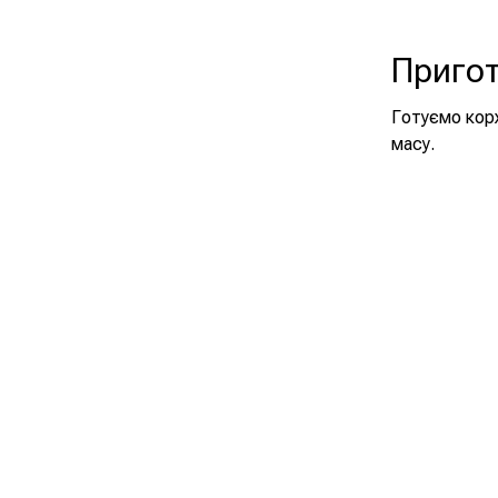
Приго
Готуємо корж
масу.