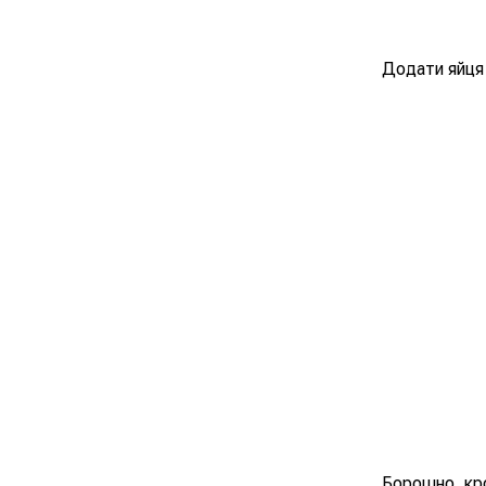
Додати яйця 
Борошно, кро