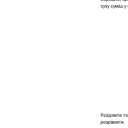
суху суміш у
Розділити ті
розрівняти.