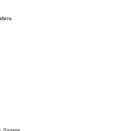
збити.
и. Додати