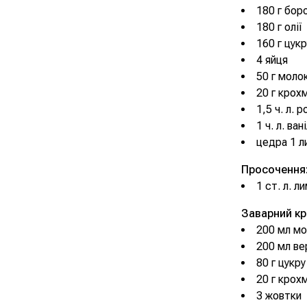
180 г бор
180 г олії
160 г цукр
4 яйця
50 г моло
20 г крох
1,5 ч. л. 
1 ч. л. ва
цедра 1 л
Просочення
1 ст. л. л
Заварний кр
200 мл м
200 мл в
80 г цукру
20 г крох
3 жовтки