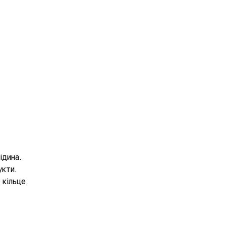
ідина.
укти.
 кільце