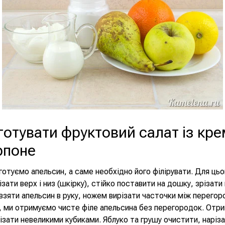
готувати фруктовий салат із кр
рпоне
готуємо апельсин, а саме необхідно його філірувати. Для цьо
зати верх і низ (шкірку), стійко поставити на дошку, зрізати
 взяти апельсин в руку, ножем вирізати часточки між перегор
 ми отримуємо чисте філе апельсина без перегородок. Отри
ізати невеликими кубиками. Яблуко та грушу очистити, наріз