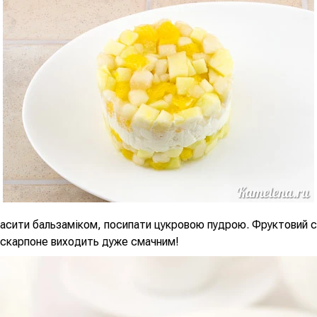
асити бальзаміком, посипати цукровою пудрою. Фруктовий с
аскарпоне виходить дуже смачним!