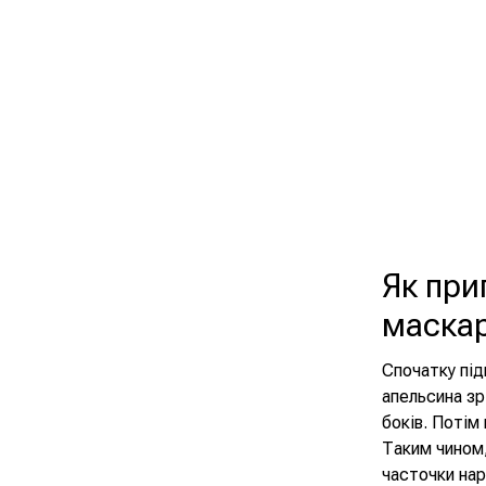
Як при
маска
Спочатку під
апельсина зрі
боків. Потім
Таким чином,
часточки нар