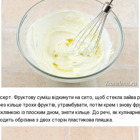
ерт. Фруктову суміш відкинути на сито, щоб стекла зайва р
ез кільце трохи фруктів, утрамбувати, потім крем і знову фр
клянкою із плоским дном, зняти кільце. До речі, як кулінарне
ходить обрізана з двох сторін пластикова пляшка.