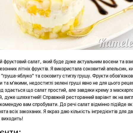
 фруктовий салат, який буде дуже актуальним восени та вз
езонних літніх фруктів. Я використала соковитий апельсин, 
 "груша-яблуко" та соковиту стиглу грушу. Фрукти обов'язко
и та м'якими, недостиглі зелені груші явно не для цього реце
д здається що салат простий, але завдяки крему з маскарп
й, дуже шляхетний! Справжній ресторанний варіант як на вигля
комендую вам спробувати. До речі салат відмінно підійде як
ята всіх закоханих. Я якраз даю кількість інгредієнтів для дв
 виходить!
ієнти
: