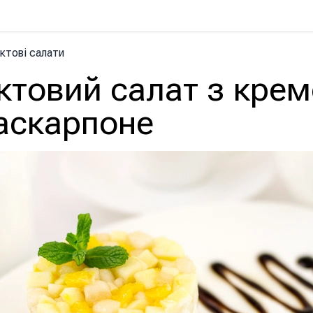
ктові салати
ктовий салат з кре
маскарпоне