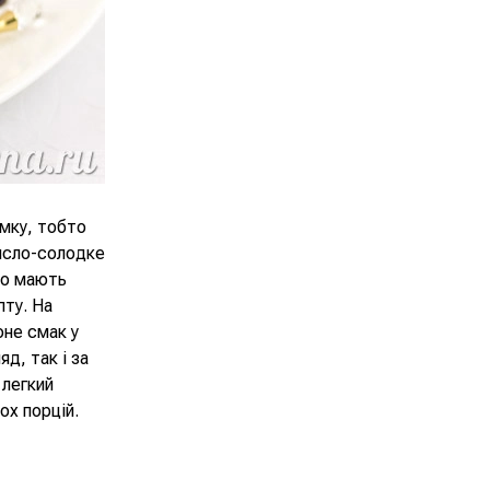
имку, тобто
кисло-солодке
во мають
пту. На
оне смак у
д, так і за
 легкий
ох порцій.