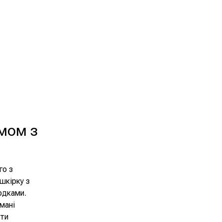
емом з
го з
 шкірку з
одками.
мані
ати