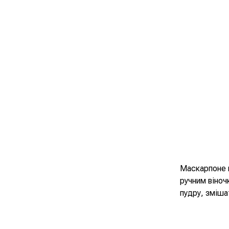
Маскарпоне к
ручним віноч
пудру, зміша