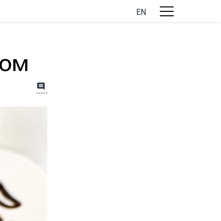
EN
мом