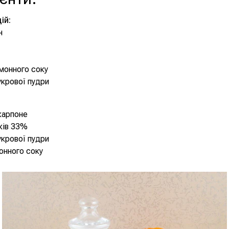
ій:
н
имонного соку
цукрової пудри
карпоне
ків 33%
цукрової пудри
монного соку