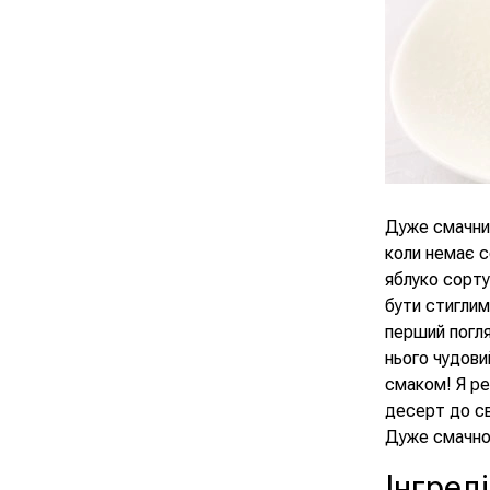
Дуже смачний
коли немає с
яблуко сорту
бути стиглим
перший погля
нього чудови
смаком! Я ре
десерт до св
Дуже смачно
Інгред