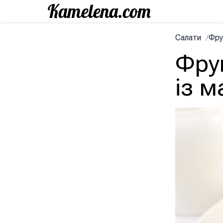
Салати
/
Фру
Фру
із 