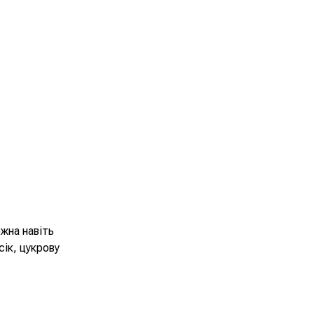
жна навіть
ік, цукрову