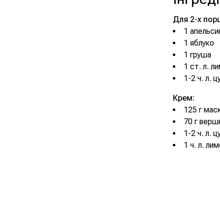
Для 2-х порц
1 апельси
1 яблуко
1 груша
1 ст. л. л
1-2 ч. л. 
Крем:
125 г мас
70 г верш
1-2 ч. л. 
1 ч. л. ли