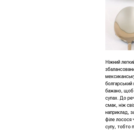
Ніжний легки
збалансовани
мексиканську
болгарський 
бажано, щоб 
супах. До ре
смак, ніж св
наприклад, з
філе лосося 
супу, тобто 