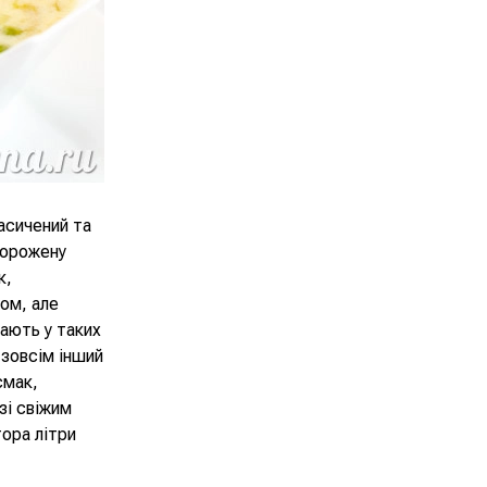
насичений та
морожену
к,
ом, але
ають у таких
 зовсім інший
смак,
зі свіжим
тора літри