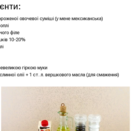
ієнти
:
ороженої овочевої суміші (у мене мексиканська)
топлі
ячого філе
шків 10-20%
лі
 невеликою гіркою муки
ослинної олії + 1 ст. л. вершкового масла (для смаження)