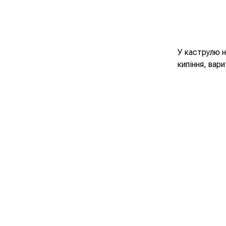
У каструлю н
кипіння, вари