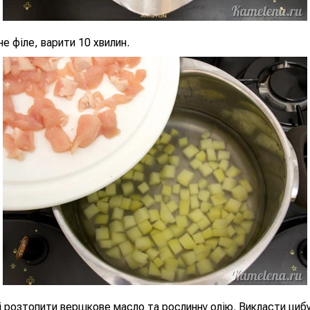
е філе, варити 10 хвилин.
 розтопити вершкове масло та рослинну олію. Викласти циб