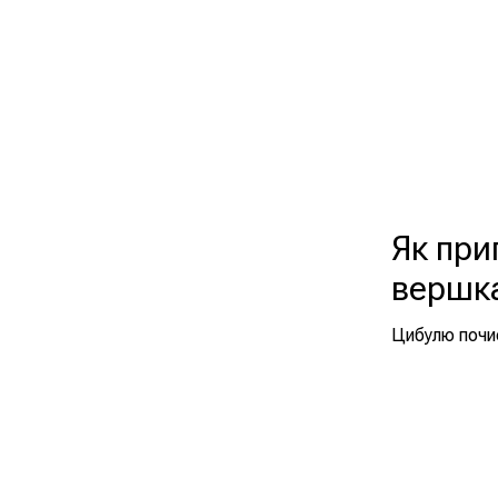
Як при
вершк
Цибулю почис