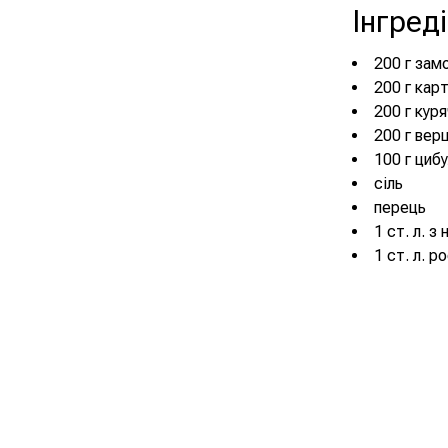
Інгред
200 г зам
200 г кар
200 г кур
200 г вер
100 г цибу
сіль
перець
1 ст. л. з
1 ст. л. р