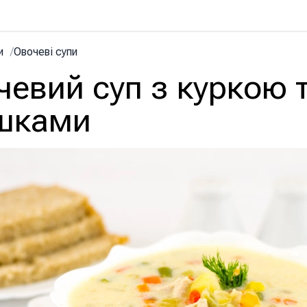
и
/
Овочеві супи
евий суп з куркою 
шками