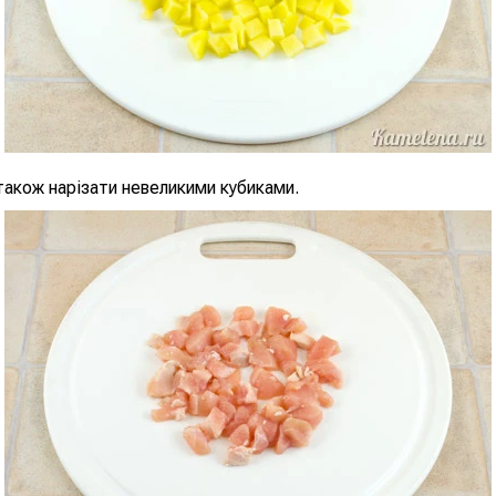
також нарізати невеликими кубиками.