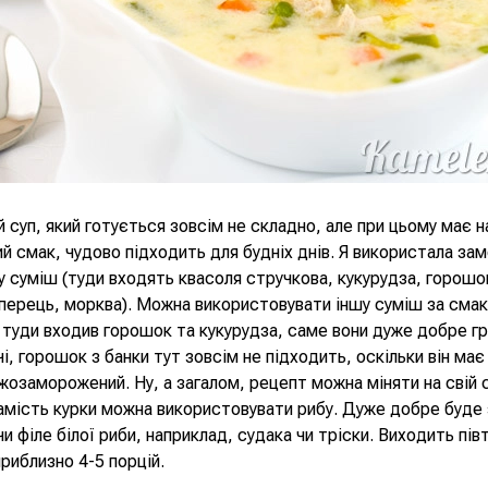
й суп, який готується зовсім не складно, але при цьому має 
й смак, чудово підходить для будніх днів. Я використала за
 суміш (туди входять квасоля стручкова, кукурудза, горошо
перець, морква). Можна використовувати іншу суміш за смак
туди входив горошок та кукурудза, саме вони дуже добре гр
чі, горошок з банки тут зовсім не підходить, оскільки він має
іжозаморожений. Ну, а загалом, рецепт можна міняти на свій 
амість курки можна використовувати рибу. Дуже добре буде 
чи філе білої риби, наприклад, судака чи тріски. Виходить пів
приблизно 4-5 порцій.