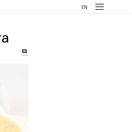
EN
та