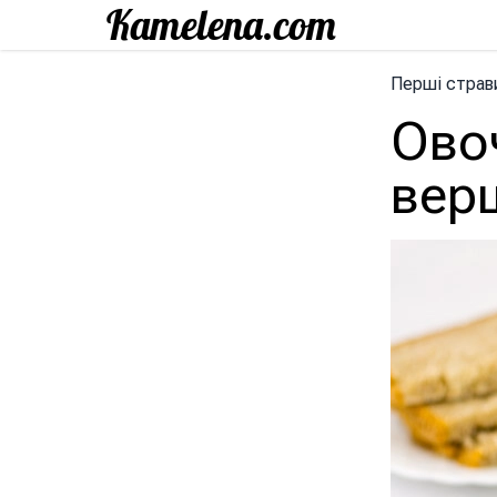
Перші страв
Овоч
вер