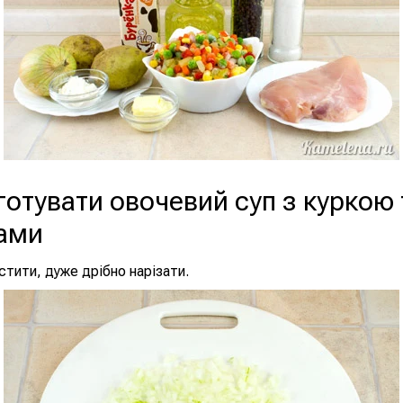
готувати овочевий суп з куркою 
ами
тити, дуже дрібно нарізати.