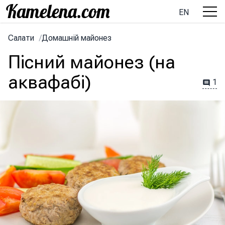
EN
Салати
/
Домашній майонез
Пісний майонез (на
аквафабі)
1