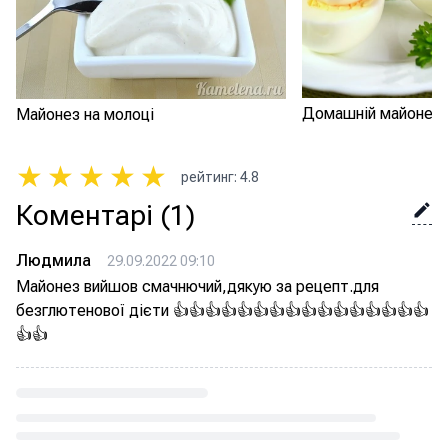
Домашній майонез 
Майонез на молоці
★
★
★
★
★
рейтинг
:
4.8
Коментарі
(1)
Людмила
29.09.2022 09:10
Майонез вийшов смачнючий,дякую за рецепт.для
безглютенової дієти 👍👍👍👍👍👍👍👍👍👍👍👍👍👍👍👍
👍👍