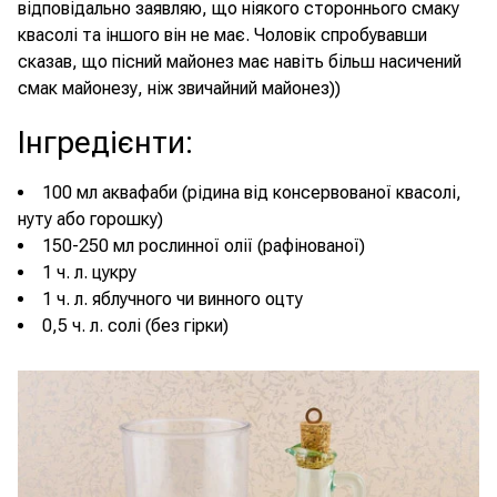
відповідально заявляю, що ніякого стороннього смаку
квасолі та іншого він не має. Чоловік спробувавши
сказав, що пісний майонез має навіть більш насичений
смак майонезу, ніж звичайний майонез))
Інгредієнти
:
100 мл аквафаби (рідина від консервованої квасолі,
нуту або горошку)
150-250 мл рослинної олії (рафінованої)
1 ч. л. цукру
1 ч. л. яблучного чи винного оцту
0,5 ч. л. солі (без гірки)