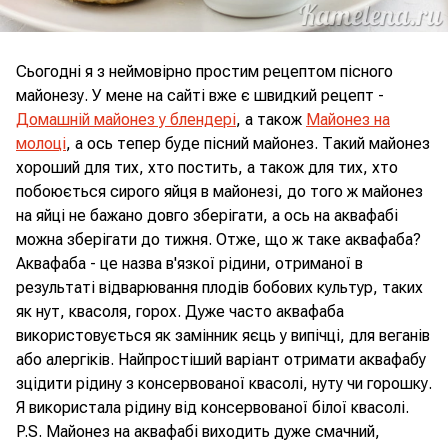
Сьогодні я з неймовірно простим рецептом пісного
майонезу. У мене на сайті вже є швидкий рецепт -
Домашній майонез у блендері
, а також
Майонез на
молоці
, а ось тепер буде пісний майонез. Такий майонез
хороший для тих, хто постить, а також для тих, хто
побоюється сирого яйця в майонезі, до того ж майонез
на яйці не бажано довго зберігати, а ось на аквафабі
можна зберігати до тижня. Отже, що ж таке аквафаба?
Аквафаба - це назва в'язкої рідини, отриманої в
результаті відварювання плодів бобових культур, таких
як нут, квасоля, горох. Дуже часто аквафаба
використовується як замінник яєць у випічці, для веганів
або алергіків. Найпростіший варіант отримати аквафабу
зцідити рідину з консервованої квасолі, нуту чи горошку.
Я використала рідину від консервованої білої квасолі.
P.S. Майонез на аквафабі виходить дуже смачний,