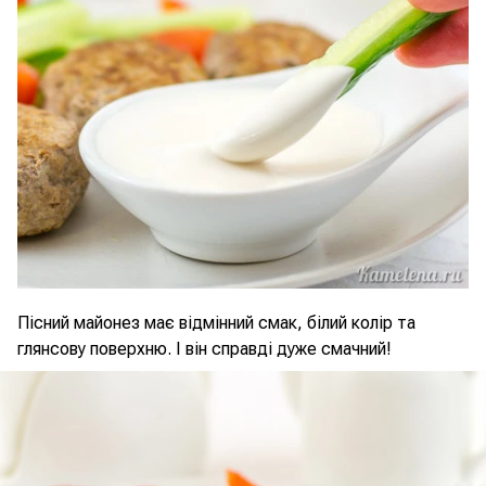
Пісний майонез має відмінний смак, білий колір та
глянсову поверхню. І він справді дуже смачний!