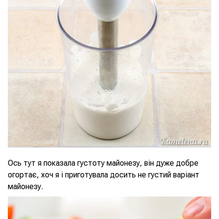
Ось тут я показала густоту майонезу, він дуже добре
огортає, хоч я і приготувала досить не густий варіант
майонезу.