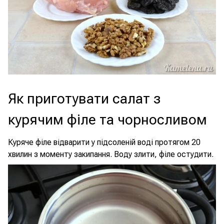
Як приготувати салат з
курячим філе та чорносливом
Куряче філе відварити у підсоленій воді протягом 20
хвилин з моменту закипання. Воду злити, філе остудити.