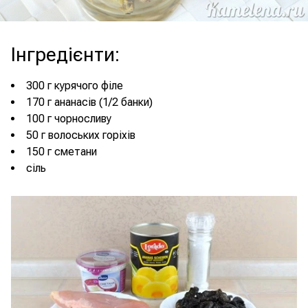
Інгредієнти
:
300 г курячого філе
170 г ананасів (1/2 банки)
100 г чорносливу
50 г волоських горіхів
150 г сметани
сіль