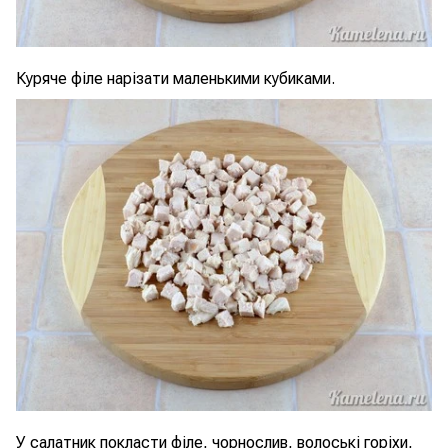
Куряче філе нарізати маленькими кубиками.
У салатник покласти філе, чорнослив, волоські горіхи,