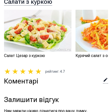
Салати з куркою
Салат Цезар з куркою
Курячий салат з ом
★
★
★
★
★
рейтинг
:
4.7
Коментарі
Залишити відгук
Нам завжди цікаво дізнатися про вашу думку.