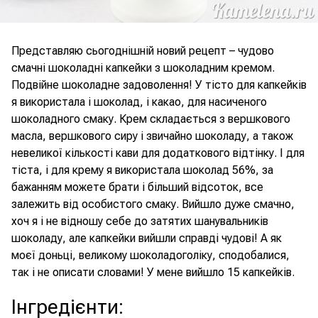
Представляю сьогоднішній новий рецепт – чудово
смачні шоколадні капкейки з шоколадним кремом.
Подвійне шоколадне задоволення! У тісто для капкейків
я використала і шоколад, і какао, для насиченого
шоколадного смаку. Крем складається з вершкового
масла, вершкового сиру і звичайно шоколаду, а також
невеликої кількості кави для додаткового відтінку. І для
тіста, і для крему я використала шоколад 56%, за
бажанням можете брати і більший відсоток, все
залежить від особистого смаку. Вийшло дуже смачно,
хоч я і не відношу себе до затятих шанувальників
шоколаду, але капкейки вийшли справді чудові! А як
моєї доньці, великому шоколадоголіку, сподобалися,
так і не описати словами! У мене вийшло 15 капкейків.
Інгредієнти
: