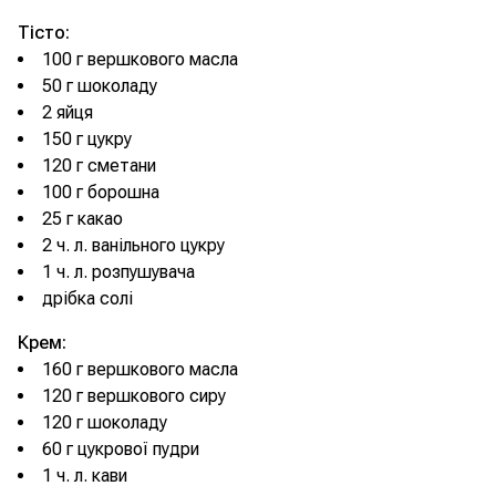
Тісто:
100 г вершкового масла
50 г шоколаду
2 яйця
150 г цукру
120 г сметани
100 г борошна
25 г какао
2 ч. л. ванільного цукру
1 ч. л. розпушувача
дрібка солі
Крем:
160 г вершкового масла
120 г вершкового сиру
120 г шоколаду
60 г цукрової пудри
1 ч. л. кави