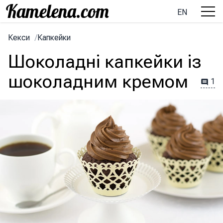
EN
Кекси
/
Капкейки
Шоколадні капкейки із
шоколадним кремом
1