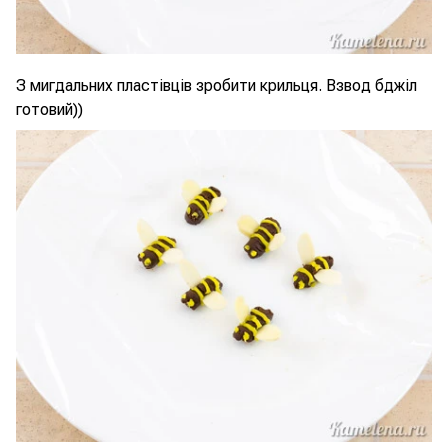
З мигдальних пластівців зробити крильця. Взвод бджіл
готовий))