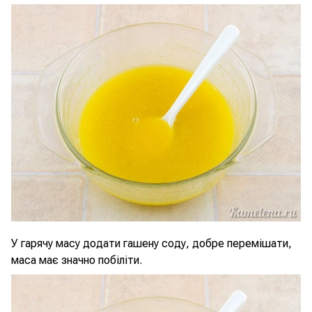
У гарячу масу додати гашену соду, добре перемішати,
маса має значно побіліти.