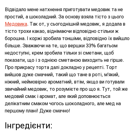
Відвідало мене натхнення приготувати медовик та не
простий, а шоколадний. За основу взяла тісто з цього
Медовика
. Так от, у сьогоднішній медовик, я додала в
тісто трохи какао, віднімаючи відповідно стільки ж
борошна. І коржі зробила тоншіми, відповідно їх вийшло
більше. Зважаючи на те, що вершки 33% багатьом
недоступні, крем зробила тільки зі сметани, щоб
показати, що і з однією сметаною виходить не гірше.
Про прикрасу торта далі докладно у рецепті. Торт
вийшов дуже смачний, такий що тане в роті, м'який,
ніжний, неймовірно ароматний, втім, якщо ви готували
звичайний медовик, то розумієте про що я. Тут, той же
медовий смак і аромат, але який доповнюється
делікатним смаком чогось шоколадного, але мед на
першому плані! Дуже смачно!
Інгредієнти
: