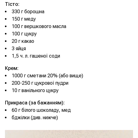
Тісто:
330 г борошна
150 г меду
100 г вершкового масла
100 г цукру
20 г какао
3 яйця
1,5 ч. л. гашеної соди
Крем:
1000 г сметани 20% (або вище)
200-250 г цукрової пудри
10 г ванільного цукру
Прикраса (за бажанням):
60 г білого шоколаду, мед
бджілки (див. нижче)