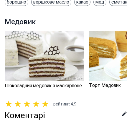
борошно
вершкове масло
какао
мед
сметана
Медовик
Торт Медовик
Шоколадний медовик з маскарпоне
★
★
★
★
★
рейтинг
:
4.9
Коментарі