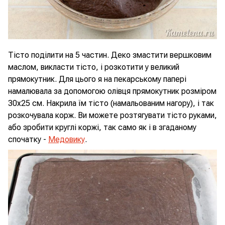
Тісто поділити на 5 частин. Деко змастити вершковим
маслом, викласти тісто, і розкотити у великий
прямокутник. Для цього я на пекарському папері
намалювала за допомогою олівця прямокутник розміром
30x25 см. Накрила їм тісто (намальованим нагору), і так
розкочувала корж. Ви можете розтягувати тісто руками,
або зробити круглі коржі, так само як і в згаданому
спочатку -
Медовику
.