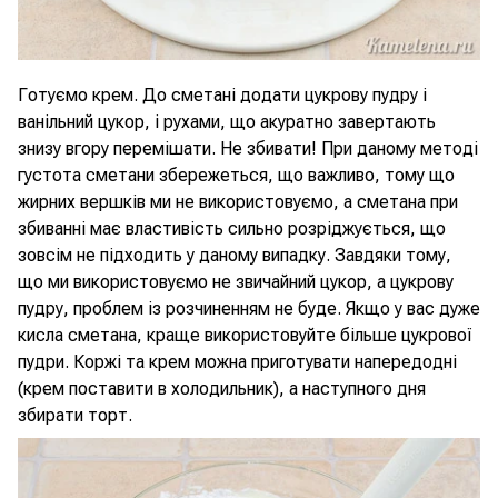
Готуємо крем. До сметані додати цукрову пудру і
ванільний цукор, і рухами, що акуратно завертають
знизу вгору перемішати. Не збивати! При даному методі
густота сметани збережеться, що важливо, тому що
жирних вершків ми не використовуємо, а сметана при
збиванні має властивість сильно розріджується, що
зовсім не підходить у даному випадку. Завдяки тому,
що ми використовуємо не звичайний цукор, а цукрову
пудру, проблем із розчиненням не буде. Якщо у вас дуже
кисла сметана, краще використовуйте більше цукрової
пудри. Коржі та крем можна приготувати напередодні
(крем поставити в холодильник), а наступного дня
збирати торт.