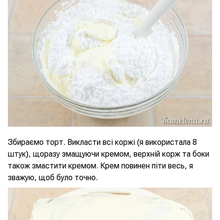
Збираємо торт. Викласти всі коржі (я використала 8
штук), щоразу змащуючи кремом, верхній корж та боки
також змастити кремом. Крем повинен піти весь, я
зважую, щоб було точно.