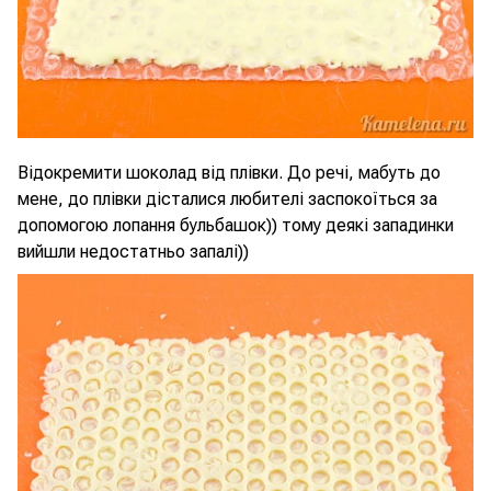
Відокремити шоколад від плівки. До речі, мабуть до
мене, до плівки дісталися любителі заспокоїться за
допомогою лопання бульбашок)) тому деякі западинки
вийшли недостатньо запалі))