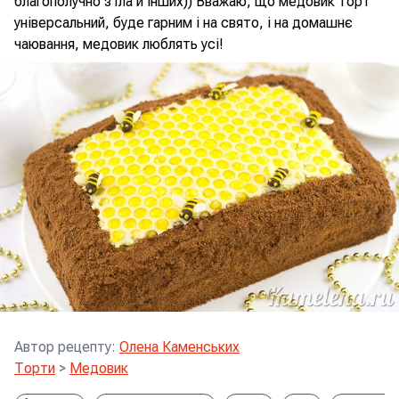
благополучно з'їла й інших)) Вважаю, що медовик торт
універсальний, буде гарним і на свято, і на домашнє
чаювання, медовик люблять усі!
Автор рецепту
:
Олена Каменських
Торти
>
Медовик