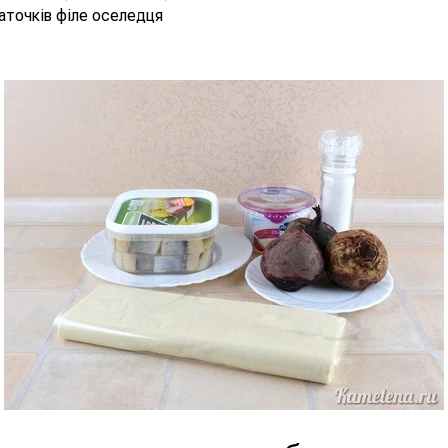
аточків філе оселедця