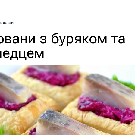
ловани
овани з буряком та
ледцем