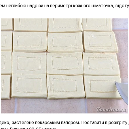
м неглибокі надрізи на периметрі кожного шматочка, відст
деко, застелене пекарським папером. Поставити в розігріту