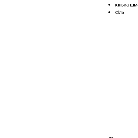
кілька шм
сіль