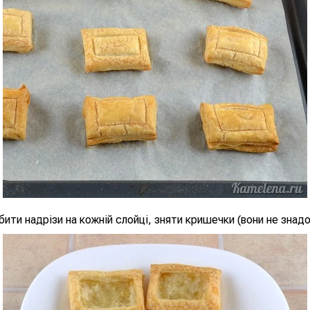
ити надрізи на кожній слойці, зняти кришечки (вони не знад