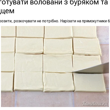
готувати воловани з буряком та
дцем
озити, розкочувати не потрібно. Нарізати на прямокутники 6