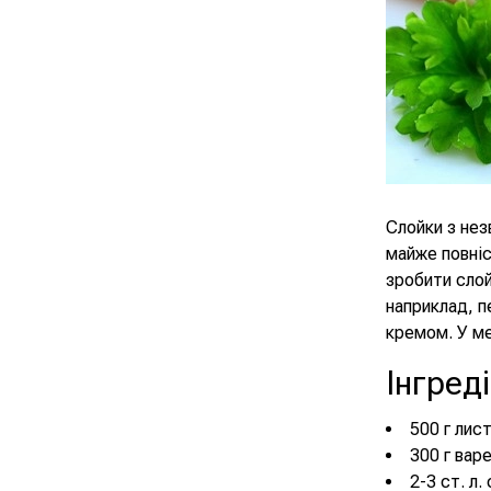
Слойки з нез
майже повніс
зробити слой
наприклад, 
кремом. У м
Інгред
500 г лис
300 г вар
2-3 ст. л.