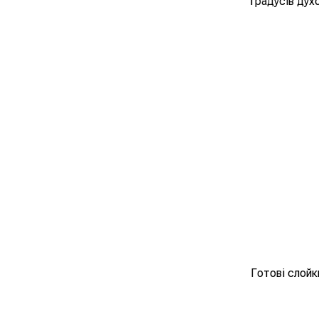
градусів духо
Готові слойк