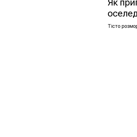
Як при
оселе
Тісто розмор