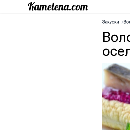
Закуски
/
Во
Вол
осе