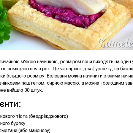
вичайною м'якою начинкою, розміром вони виходять на один 
тю поміщаються в рот. Це як варіант для фуршету, за бажа
ки більшого розміру. Воловани можна начинити різними начи
печінковим паштетом, сирною масою, а можна і солодким за
ене вийшло 30 штук.
ієнти
:
ткового тіста (бездріжджового)
еного буряку
 сметани (або майонезу)