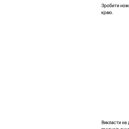
Зробити ноже
краю.
Викласти на 