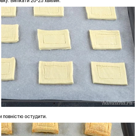
вку. Випікати 20-25 хвилин.
и повністю остудити.