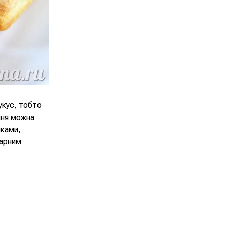
укус, тобто
ння можна
нками,
варним