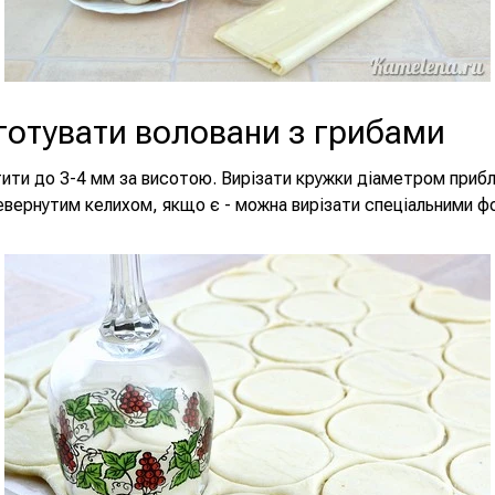
готувати воловани з грибами
ити до 3-4 мм за висотою. Вирізати кружки діаметром прибл
евернутим келихом, якщо є - можна вирізати спеціальними 