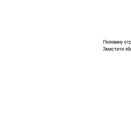
Половину отр
Змастити зб