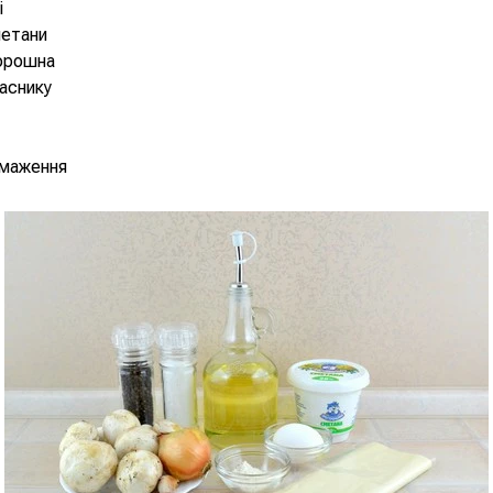
і
метани
борошна
часнику
смаження