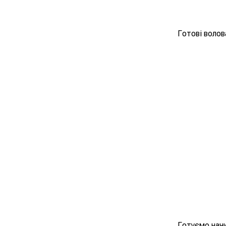
Готові волов
Готуємо начи