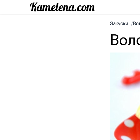
Закуски
/
Во
Вол