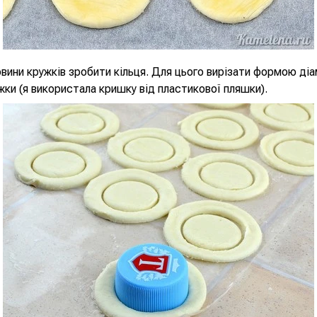
овини кружків зробити кільця. Для цього вирізати формою д
жки (я використала кришку від пластикової пляшки).