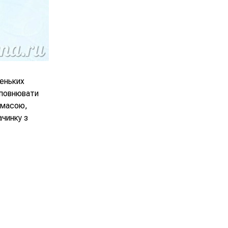
леньких
аповнювати
 масою,
ачинку з