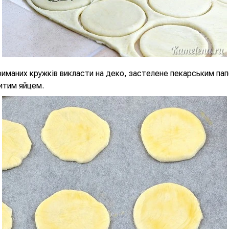
иманих кружків викласти на деко, застелене пекарським па
итим яйцем.