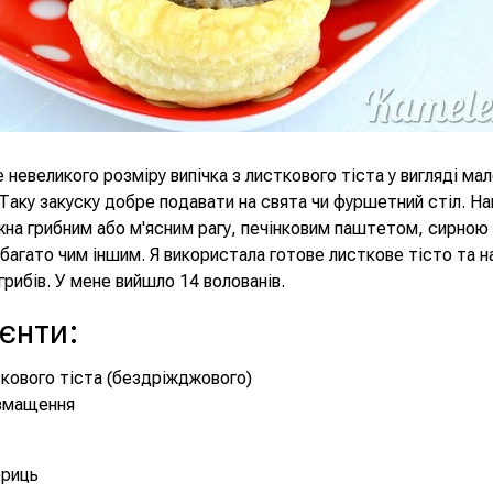
е невеликого розміру випічка з листкового тіста у вигляді ма
 Таку закуску добре подавати на свята чи фуршетний стіл. Н
на грибним або м'ясним рагу, печінковим паштетом, сирною
багато чим іншим. Я використала готове листкове тісто та н
рибів. У мене вийшло 14 волованів.
ієнти
:
ткового тіста (бездріжджового)
 змащення
ериць