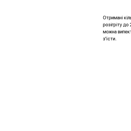
Отримані кіл
розігріту до 
можна випект
з'їсти.