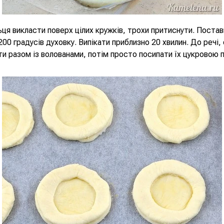
ьця викласти поверх цілих кружків, трохи притиснути. Постав
200 градусів духовку. Випікати приблизно 20 хвилин. До речі,
и разом із волованами, потім просто посипати їх цукровою 