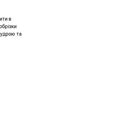
ити в
 обрізки
пудрою та