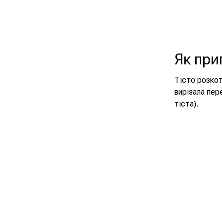
Як при
Тісто розкот
вирізала пер
тіста).