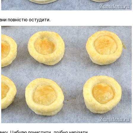
ани повністю остудити.
нку. Цибулю почистити, дрібно нарізати.