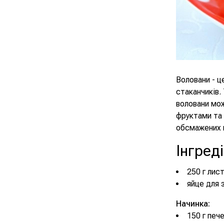
Воловани - ц
стаканчиків.
воловани мож
фруктами та 
обсмажених г
Інгред
250 г лис
яйце для
Начинка:
150 г печ