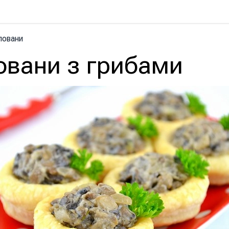
ловани
овани з грибами