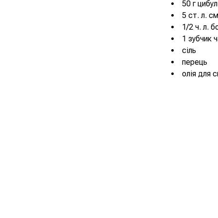
50 г цибул
5 ст. л. с
1/2 ч. л. 
1 зубчик 
сіль
перець
олія для 