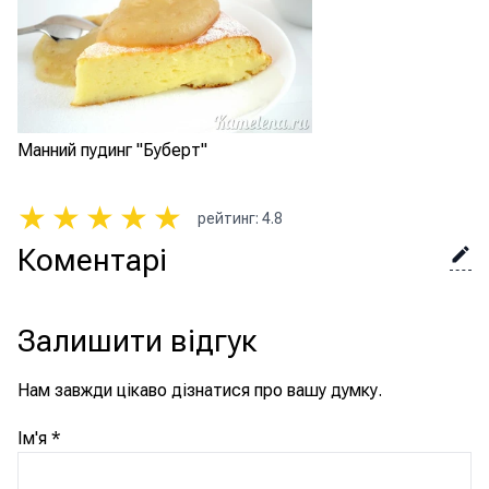
Манний пудинг "Буберт"
★
★
★
★
★
рейтинг
:
4.8
Коментарі
Залишити відгук
Нам завжди цікаво дізнатися про вашу думку.
Ім'я
*