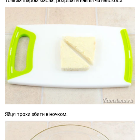
тонким шаром масла, розрізати навпіл чи навскоси.
Яйця трохи збити віночком.