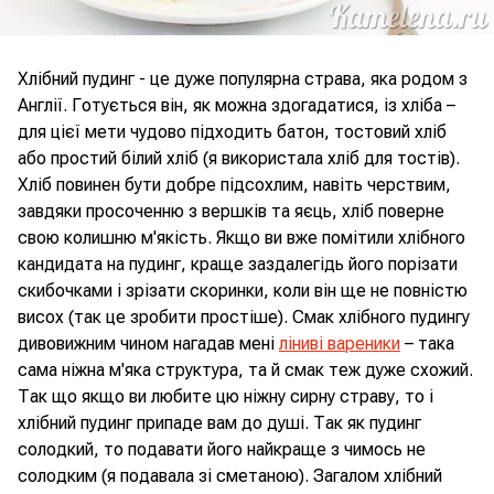
Хлібний пудинг - це дуже популярна страва, яка родом з
Англії. Готується він, як можна здогадатися, із хліба –
для цієї мети чудово підходить батон, тостовий хліб
або простий білий хліб (я використала хліб для тостів).
Хліб повинен бути добре підсохлим, навіть черствим,
завдяки просоченню з вершків та яєць, хліб поверне
свою колишню м'якість. Якщо ви вже помітили хлібного
кандидата на пудинг, краще заздалегідь його порізати
скибочками і зрізати скоринки, коли він ще не повністю
висох (так це зробити простіше). Смак хлібного пудингу
дивовижним чином нагадав мені
ліниві вареники
– така
сама ніжна м'яка структура, та й смак теж дуже схожий.
Так що якщо ви любите цю ніжну сирну страву, то і
хлібний пудинг припаде вам до душі. Так як пудинг
солодкий, то подавати його найкраще з чимось не
солодким (я подавала зі сметаною). Загалом хлібний