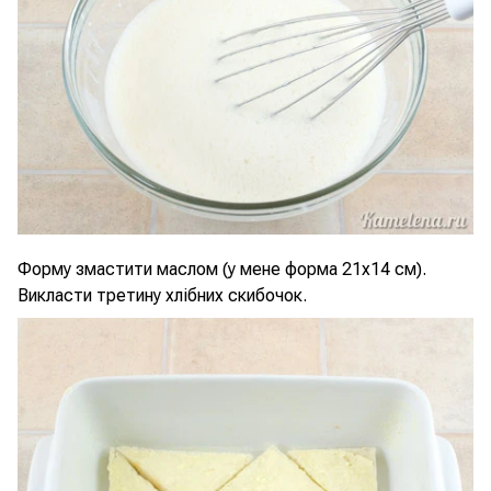
Форму змастити маслом (у мене форма 21х14 см).
Викласти третину хлібних скибочок.