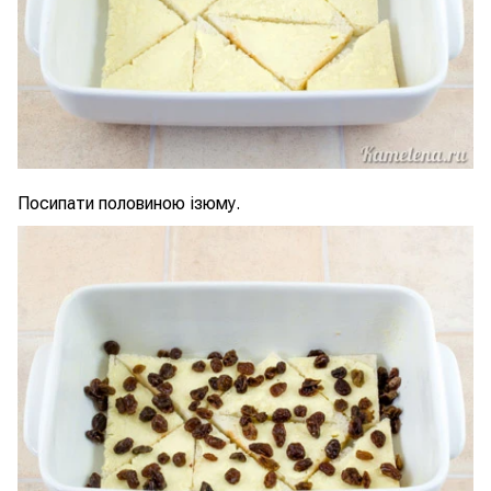
Посипати половиною ізюму.