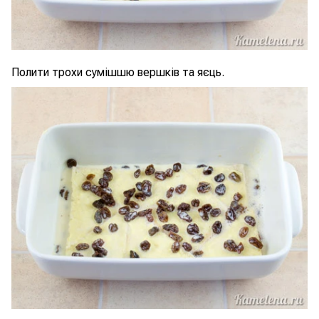
Полити трохи сумішшю вершків та яєць.