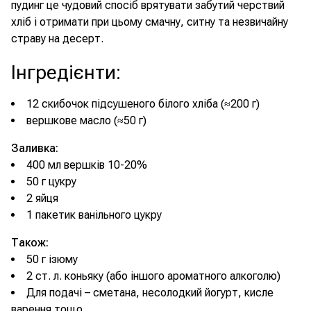
пудинг це чудовий спосіб врятувати забутий черствий
хліб і отримати при цьому смачну, ситну та незвичайну
страву на десерт.
Інгредієнти
:
12 скибочок підсушеного білого хліба (≈200 г)
вершкове масло (≈50 г)
Заливка:
400 мл вершків 10-20%
50 г цукру
2 яйця
1 пакетик ванільного цукру
Також:
50 г ізюму
2 ст. л. коньяку (або іншого ароматного алкоголю)
Для подачі – сметана, несолодкий йогурт, кисле
варення тощо.