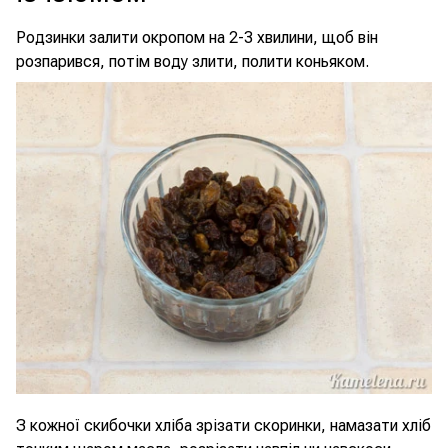
Родзинки залити окропом на 2-3 хвилини, щоб він
розпарився, потім воду злити, полити коньяком.
З кожної скибочки хліба зрізати скоринки, намазати хліб