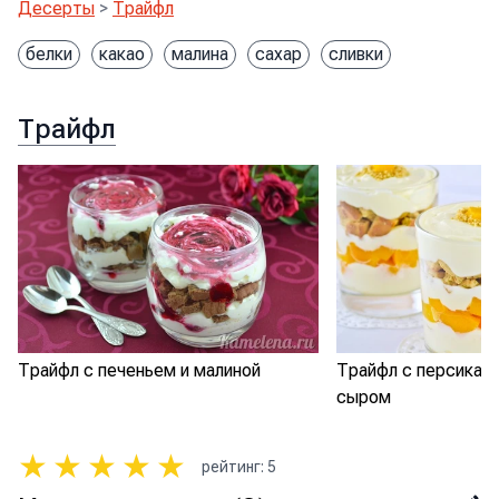
Десерты
>
Трайфл
белки
какао
малина
сахар
сливки
Трайфл
Трайфл с печеньем и малиной
Трайфл с персикам
сыром
★
★
★
★
★
рейтинг
:
5