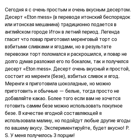
Сегодня я с очень простым и очень вкусным десертом.
Десерт «Eton mess» (в переводе итонский беспорядок
или итонская мешанина) традиционно подается в
английском городе Итон в летний период. Легенда
гласит что повар приготовил меренговый торт со
взбитыми сливками и ягодами, но в результате
перевозки торт поломался и раскрошился, и повар не
долго думая разложил его по бокалом, так и получился
десерт «Eton mess». Десерт очень вкусный и простой,
состоит из меренги (безе), взбитых сливок и ягод.
Меренги я приготовила шоколадные, но можно
приготовить и обычные — белые, тогда просто не
добавляйте какао. Более того если вам не хочется
готовить самим безе можно использовать покупное
безе. В качестве ягодной составляющей я
использовала малину, но подойдут любые другие ягоды
по вашему вкусу. Экспериментируйте, будет вкусно! P.
S. У меня получилось 3 порции!