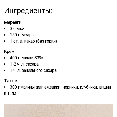
Ингредиенты
:
Меренги:
3 белка
150 г сахара
1 ст. л. какао (без горки)
Крем:
400 г сливки 33%
1-2 ч. л. сахара
1 ч. л. ванильного сахара
Также:
300 г малины (или ежевики, черники, клубники, вишни
и т. п.)