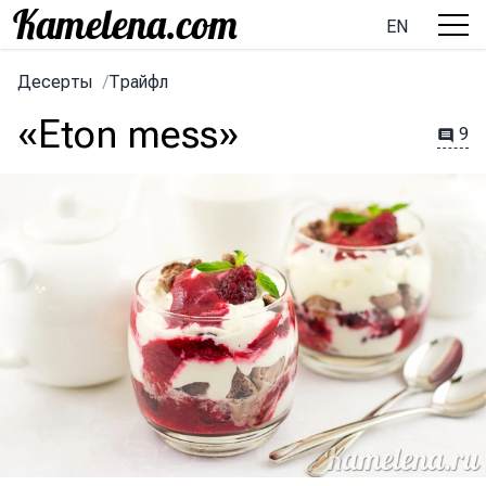
EN
Десерты
/
Трайфл
«Eton mess»
9