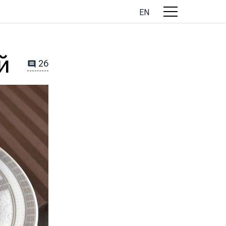
EN
й
26