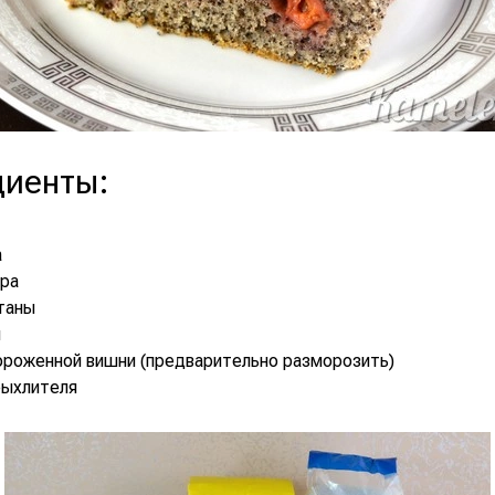
диенты
:
а
ара
таны
и
ороженной вишни (предварительно разморозить)
зрыхлителя