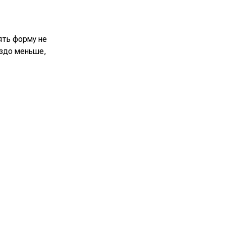
ять форму не
аздо меньше,