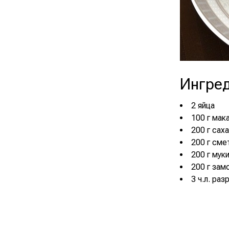
Ингре
2 яйца
100 г мак
200 г сах
200 г сме
200 г мук
200 г зам
3 ч.л. ра