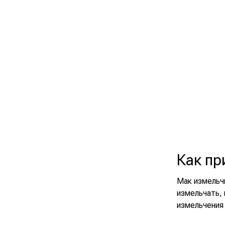
Как пр
Мак измельчи
измельчать, 
измельчения