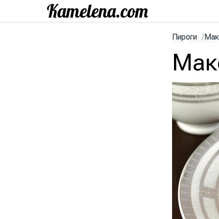
Пироги
/
Мак
Мак