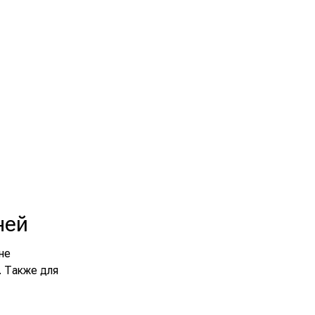
ней
не
. Также для