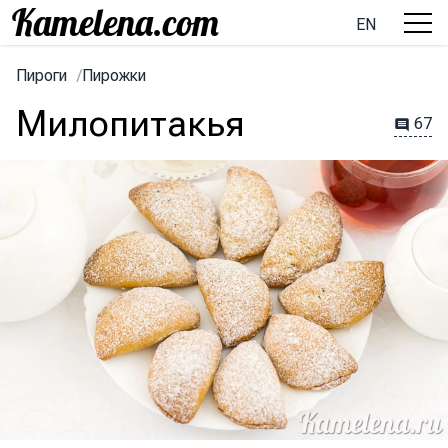
EN
Пироги
/
Пирожки
Милопитакья
67