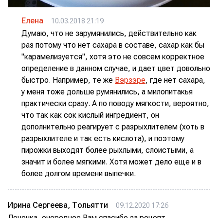
Елена
10.03.2018 21:19
Думаю, что не зарумянились, действительно как
раз потому что нет сахара в составе, сахар как бы
"карамелизуется", хотя это не совсем корректное
определение в данном случае, и дает цвет довольно
быстро. Например, те же
Вэрзэре
, где нет сахара,
у меня тоже дольше румянились, а милопитакья
практически сразу. А по поводу мягкости, вероятно,
что так как сок кислый ингредиент, он
дополнительно реагирует с разрыхлителем (хоть в
разрыхлителе и так есть кислота), и поэтому
пирожки выходят более рыхлыми, слоистыми, а
значит и более мягкими. Хотя может дело еще и в
более долгом времени выпечки.
Ирина Сергеева, Тольятти
09.12.2020 17:26
Леночка, очередное Вам спасибо за рецепт.