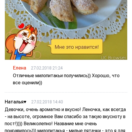
Елена
27.02.2018 21:24
Отличные милопитакьи получились)) Хорошо, что
все оценили))
Наталья♥
27.02.2018 14:40
Девочки, очень ароматно и вкусно! Леночка, как всегда
- на высоте, огромное Вам спасибо за такую вкусноту в
пост!)))) Великолепно! Название мне очень
понравилось))) милопитакья - милые пятачки - это я для