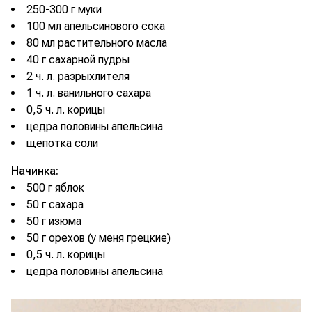
250-300 г муки
100 мл апельсинового сока
80 мл растительного масла
40 г сахарной пудры
2 ч. л. разрыхлителя
1 ч. л. ванильного сахара
0,5 ч. л. корицы
цедра половины апельсина
щепотка соли
Начинка:
500 г яблок
50 г сахара
50 г изюма
50 г орехов (у меня грецкие)
0,5 ч. л. корицы
цедра половины апельсина