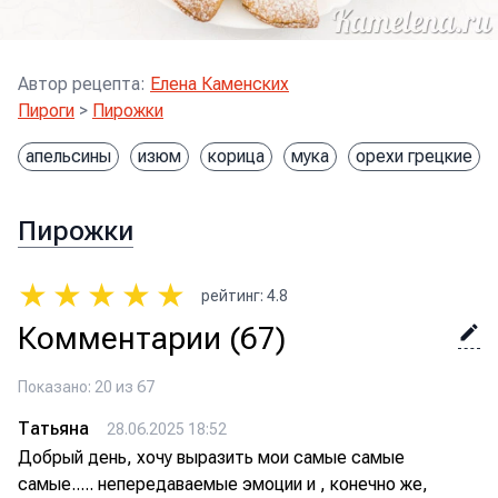
Автор рецепта
:
Елена Каменских
Пироги
>
Пирожки
апельсины
изюм
корица
мука
орехи грецкие
Пирожки
★
★
★
★
★
рейтинг
:
4.8
Комментарии
(67)
Показано: 20 из 67
Татьяна
28.06.2025 18:52
Добрый день, хочу выразить мои самые самые
самые..... непередаваемые эмоции и , конечно же,