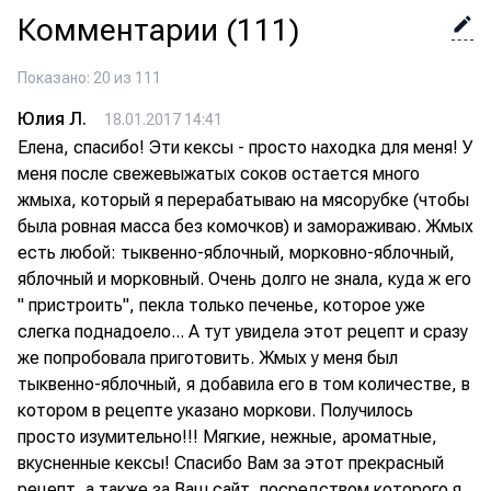
Комментарии
(111)
Показано: 20 из 111
Юлия Л.
18.01.2017 14:41
Елена, спасибо! Эти кексы - просто находка для меня! У
меня после свежевыжатых соков остается много
жмыха, который я перерабатываю на мясорубке (чтобы
была ровная масса без комочков) и замораживаю. Жмых
есть любой: тыквенно-яблочный, морковно-яблочный,
яблочный и морковный. Очень долго не знала, куда ж его
" пристроить", пекла только печенье, которое уже
слегка поднадоело... А тут увидела этот рецепт и сразу
же попробовала приготовить. Жмых у меня был
тыквенно-яблочный, я добавила его в том количестве, в
котором в рецепте указано моркови. Получилось
просто изумительно!!! Мягкие, нежные, ароматные,
вкусненные кексы! Спасибо Вам за этот прекрасный
рецепт, а также за Ваш сайт, посредством которого я