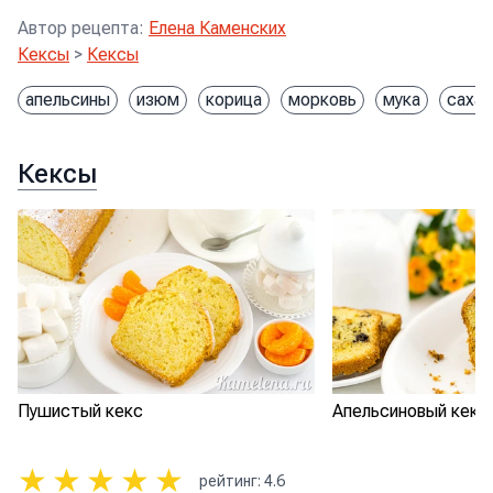
Автор рецепта
:
Елена Каменских
Кексы
>
Кексы
апельсины
изюм
корица
морковь
мука
сахар
Кексы
Пушистый кекс
Апельсиновый кекс
★
★
★
★
★
рейтинг
:
4.6