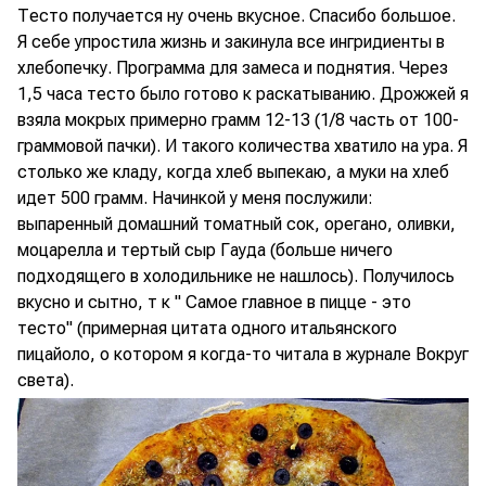
Тесто получается ну очень вкусное. Спасибо большое.
Я себе упростила жизнь и закинула все ингридиенты в
хлебопечку. Программа для замеса и поднятия. Через
1,5 часа тесто было готово к раскатыванию. Дрожжей я
взяла мокрых примерно грамм 12-13 (1/8 часть от 100-
граммовой пачки). И такого количества хватило на ура. Я
столько же кладу, когда хлеб выпекаю, а муки на хлеб
идет 500 грамм. Начинкой у меня послужили:
выпаренный домашний томатный сок, орегано, оливки,
моцарелла и тертый сыр Гауда (больше ничего
подходящего в холодильнике не нашлось). Получилось
вкусно и сытно, т к " Самое главное в пицце - это
тесто" (примерная цитата одного итальянского
пицайоло, о котором я когда-то читала в журнале Вокруг
света).