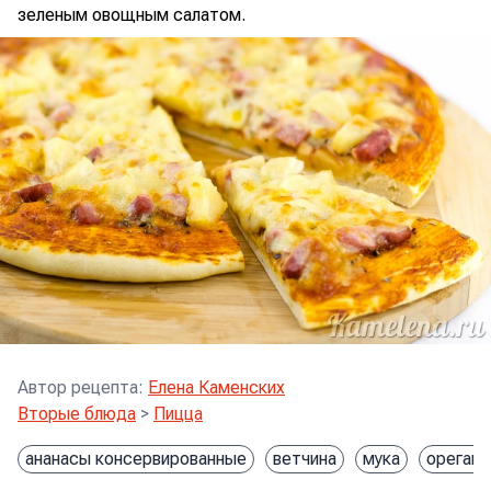
зеленым овощным салатом.
Автор рецепта
:
Елена Каменских
Вторые блюда
>
Пицца
ананасы консервированные
ветчина
мука
орегано