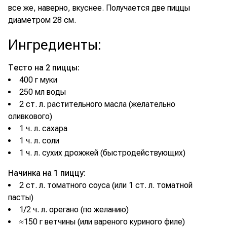
все же, наверно, вкуснее. Получается две пиццы
диаметром 28 см.
Ингредиенты
:
Тесто на 2 пиццы:
400 г муки
250 мл воды
2 ст. л. растительного масла (желательно
оливкового)
1 ч. л. сахара
1 ч. л. соли
1 ч. л. сухих дрожжей (быстродействующих)
Начинка на 1 пиццу:
2 ст. л. томатного соуса (или 1 ст. л. томатной
пасты)
1/2 ч. л. орегано (по желанию)
≈150 г ветчины (или вареного куриного филе)