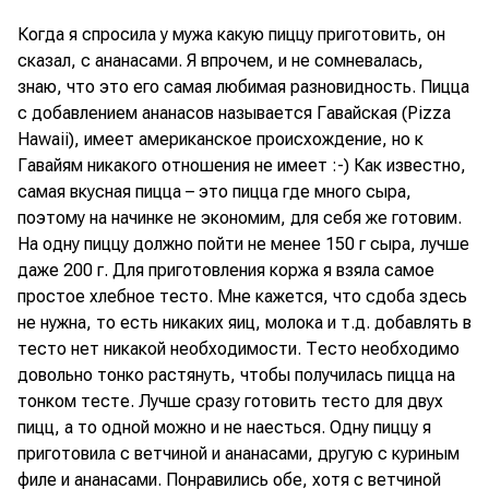
Когда я спросила у мужа какую пиццу приготовить, он
сказал, с ананасами. Я впрочем, и не сомневалась,
знаю, что это его самая любимая разновидность. Пицца
с добавлением ананасов называется Гавайская (Pizza
Hawaii), имеет американское происхождение, но к
Гавайям никакого отношения не имеет :-) Как известно,
самая вкусная пицца – это пицца где много сыра,
поэтому на начинке не экономим, для себя же готовим.
На одну пиццу должно пойти не менее 150 г сыра, лучше
даже 200 г. Для приготовления коржа я взяла самое
простое хлебное тесто. Мне кажется, что сдоба здесь
не нужна, то есть никаких яиц, молока и т.д. добавлять в
тесто нет никакой необходимости. Тесто необходимо
довольно тонко растянуть, чтобы получилась пицца на
тонком тесте. Лучше сразу готовить тесто для двух
пицц, а то одной можно и не наесться. Одну пиццу я
приготовила с ветчиной и ананасами, другую с куриным
филе и ананасами. Понравились обе, хотя с ветчиной