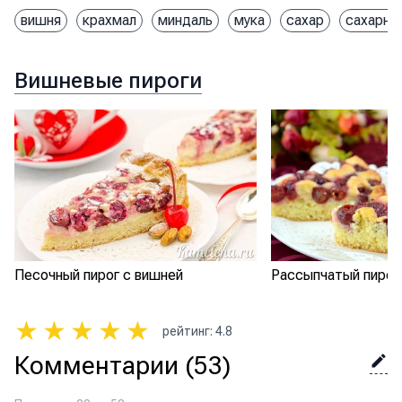
вишня
крахмал
миндаль
мука
сахар
сахарна
Вишневые пироги
Песочный пирог с вишней
Рассыпчатый пирог
★
★
★
★
★
рейтинг
:
4.8
Комментарии
(53)