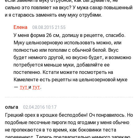
если заменить муку отрубной, как Вы думаете, не
сильно это повлияет на вкус? У мужа сахар повышенный
и я стараюсь заменять ему муку отрубями.
Елена
08.08.2015 21:55
У меня форма 26 см, допишу в рецепте, спасибо.
Муку цельнозерновую использовать можно, или
полностью или пополам с обычной белой. Вкус
будет немного другой, но вкусно будет, и возможно
потребуется меньше муки, добавляйте ее
постепенно. Кстати можете посмотреть на
Камеленте есть рецепты на цельнозерновой муке
—
тут
и
тут
.
ольга
02.04.2016 10:17
Грецкий орех в крошке бесподобен! Оч понравилось. Но
подобные песочные пироги под ягодами у меня обычно
не пропекаются в то время, как боковинки теста
деревенеют. Теперь предварительно немного запекаю