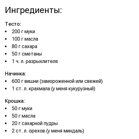
Ингредиенты
:
Тесто:
200 г муки
100 г масла
80 г сахара
50 г сметаны
1 ч. л. разрыхлителя
Начинка:
600 г вишни (замороженной или свежей)
1 ст. л. крахмала (у меня кукурузный)
Крошка:
50 г муки
50 г масла
20 г сахарной пудры
2 ст. л. орехов (у меня миндаль)