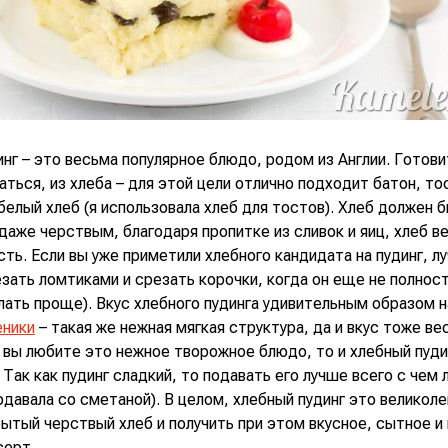
нг – это весьма популярное блюдо, родом из Англии. Готови
ться, из хлеба – для этой цели отлично подходит батон, т
белый хлеб (я использовала хлеб для тостов). Хлеб должен
аже черствым, благодаря пропитке из сливок и яиц, хлеб в
ть. Если вы уже приметили хлебного кандидата на пудинг, л
зать ломтиками и срезать корочки, когда он еще не полнос
лать проще). Вкус хлебного пудинга удивительным образом 
еники
– такая же нежная мягкая структура, да и вкус тоже ве
 вы любите это нежное творожное блюдо, то и хлебный пуди
 Так как пудинг сладкий, то подавать его лучше всего с чем 
одавала со сметаной). В целом, хлебный пудинг это великол
ытый черствый хлеб и получить при этом вкусное, сытное и
серт.