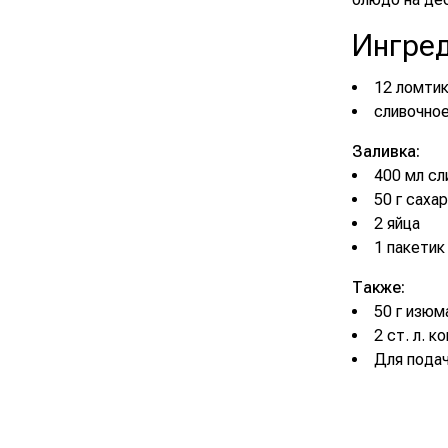
Ингре
12 ломтик
сливочное
Заливка:
400 мл с
50 г саха
2 яйца
1 пакетик
Также:
50 г изюм
2 ст. л. к
Для подач