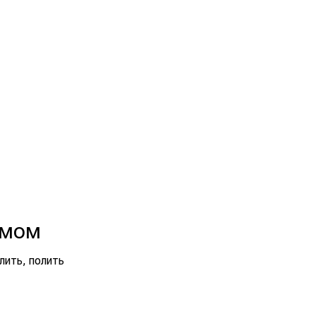
юмом
лить, полить