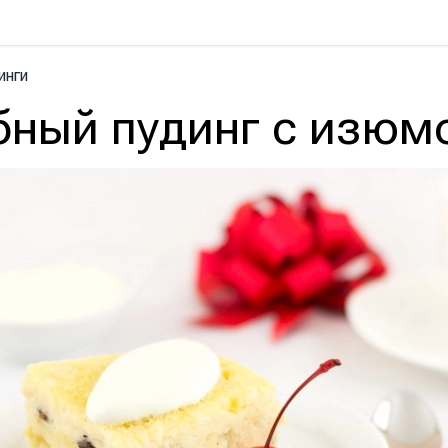
инги
бный пудинг с изюм