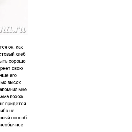
тся он, как
остовый хлеб
 быть хорошо
ернет свою
учше его
тью высох
напомнил мне
сьма похож.
нг придется
либо не
епный способ
 необычное