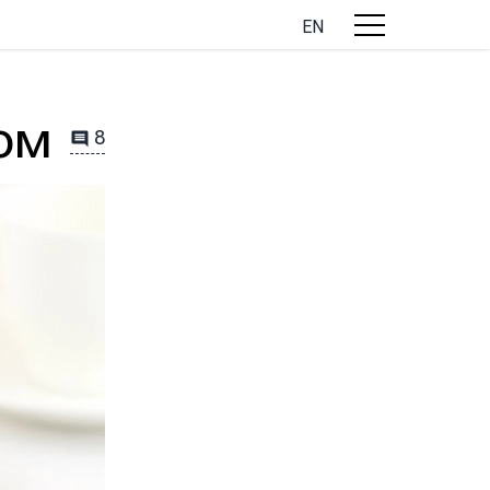
EN
ом
8