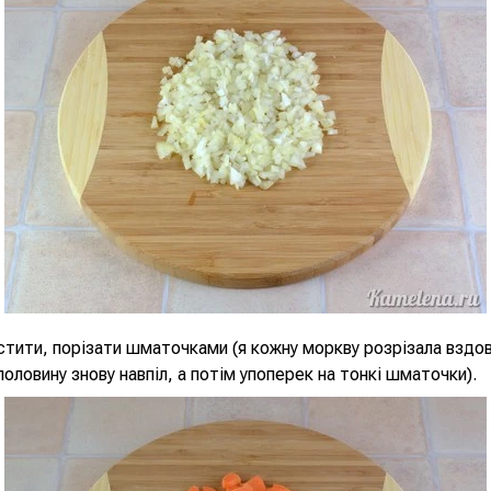
тити, порізати шматочками (я кожну моркву розрізала вздов
половину знову навпіл, а потім упоперек на тонкі шматочки).