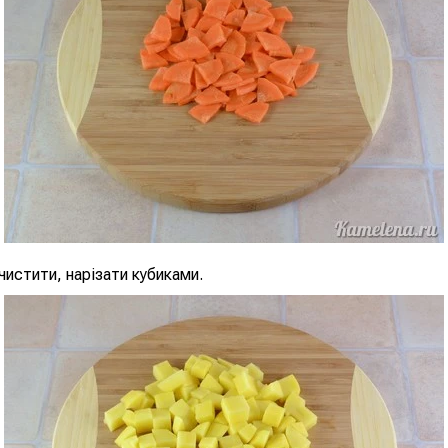
истити, нарізати кубиками.