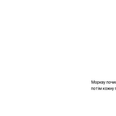
Моркву почис
потім кожну 