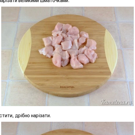
нарізати великими шматочками.
тити, дрібно нарізати.