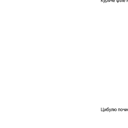
Куряче філе 
Цибулю почис