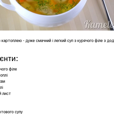
з картоплею - дуже смачний і легкий суп з курячого філе з до
ієнти
:
ячого філе
топлі
кви
лі
й лист
готового супу