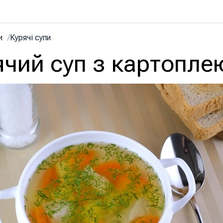
и
/
Курячі супи
ячий суп з картопле