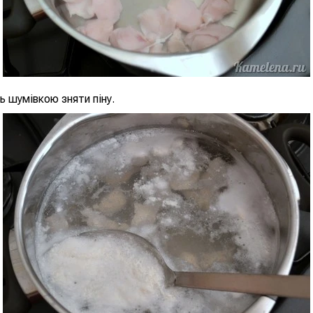
ь шумівкою зняти піну.