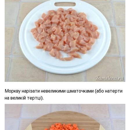
Моркву нарізати невеликими шматочками (або натерти
на великій тертці).