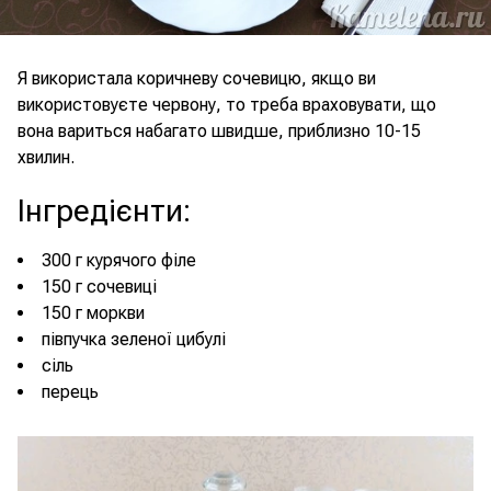
Я використала коричневу сочевицю, якщо ви
використовуєте червону, то треба враховувати, що
вона вариться набагато швидше, приблизно 10-15
хвилин.
Інгредієнти
:
300 г курячого філе
150 г сочевиці
150 г моркви
півпучка зеленої цибулі
сіль
перець