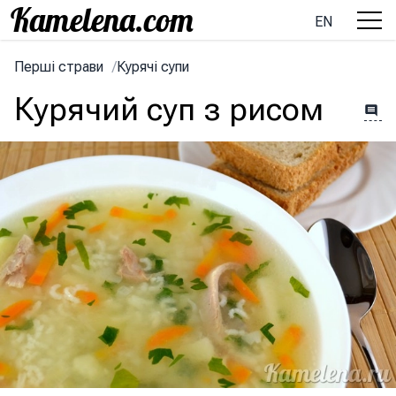
EN
Перші страви
/
Курячі супи
Курячий суп з рисом