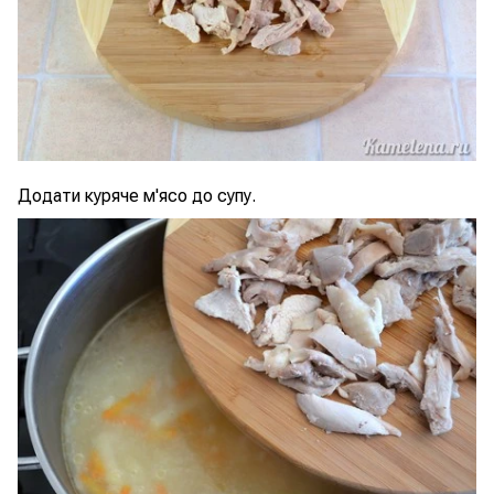
Додати куряче м'ясо до супу.