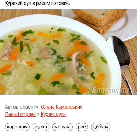
Курячий суп з рисом готовий.
Автор рецепту
:
Олена Каменських
Перші страви
>
Курячі супи
картопля
курка
морква
рис
цибуля