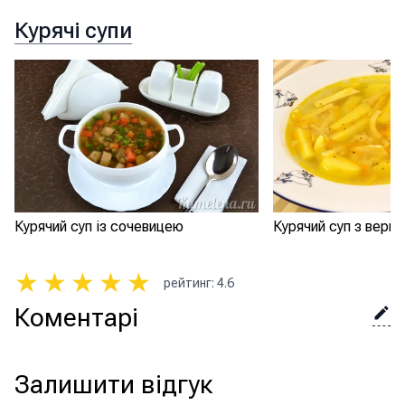
Курячі супи
Курячий суп із сочевицею
Курячий суп з верм
★
★
★
★
★
рейтинг
:
4.6
Коментарі
Залишити відгук