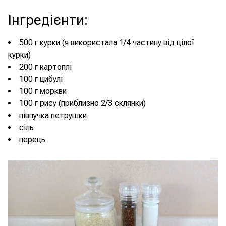
Інгредієнти
:
500 г курки (я використала 1/4 частину від цілої
курки)
200 г картоплі
100 г цибулі
100 г моркви
100 г рису (приблизно 2/3 склянки)
півпучка петрушки
сіль
перець