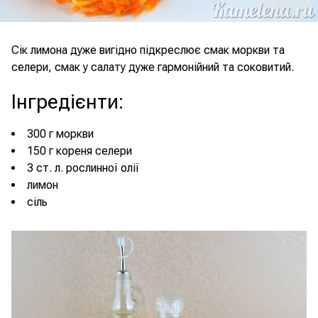
Сік лимона дуже вигідно підкреслює смак моркви та
селери, смак у салату дуже гармонійний та соковитий.
Інгредієнти
:
300 г моркви
150 г кореня селери
3 ст. л. рослинної олії
лимон
сіль