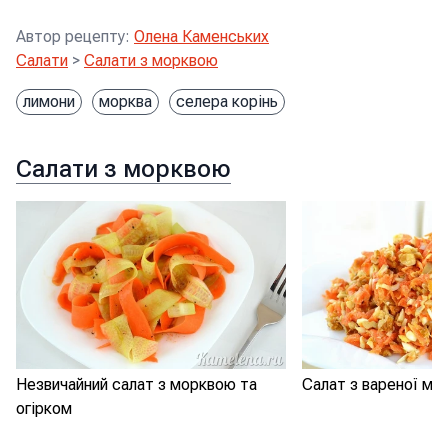
Автор рецепту
:
Олена Каменських
Салати
>
Салати з морквою
лимони
морква
селера корінь
Салати з морквою
Незвичайний салат з морквою та
Салат з вареної мо
огірком