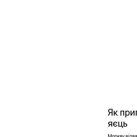
Як при
яєць
Моркву відва