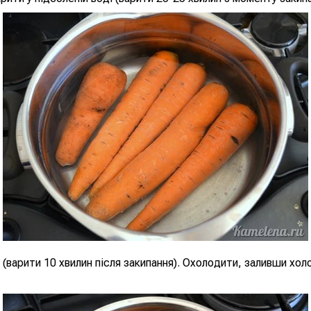
 (варити 10 хвилин після закипання). Охолодити, заливши хо