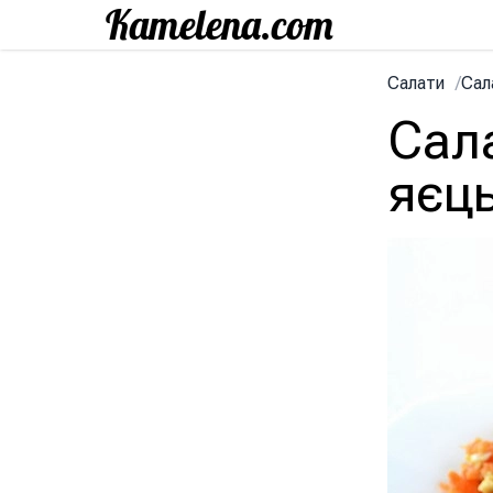
Салати
/
Сал
Сала
яєц