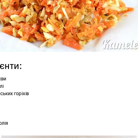
ієнти
:
кви
лі
ських горіхів
олія