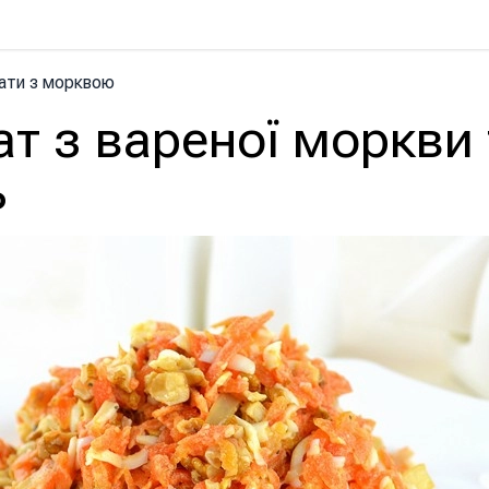
ати з морквою
т з вареної моркви 
ь