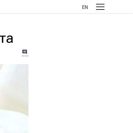
EN
та