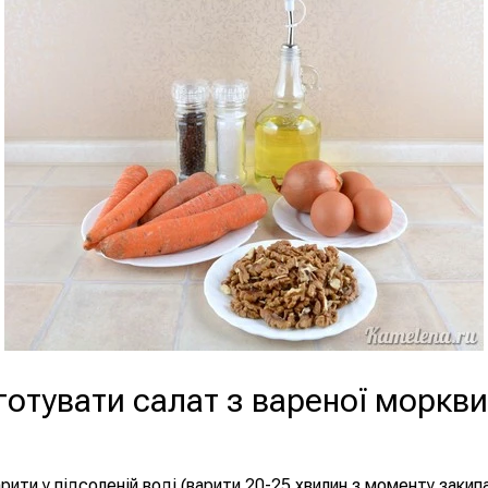
готувати салат з вареної моркви
рити у підсоленій воді (варити 20-25 хвилин з моменту закипа