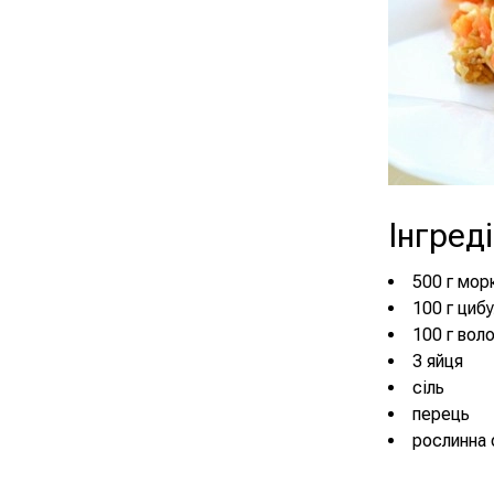
Інгред
500 г мор
100 г цибу
100 г воло
3 яйця
сіль
перець
рослинна 