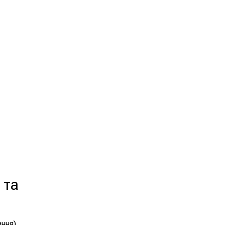
 та
ння).