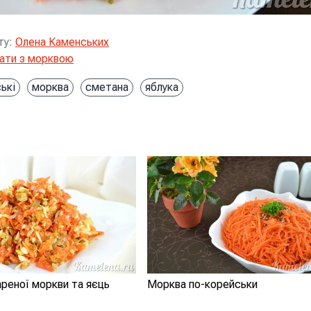
ту
:
Олена Каменських
ати з морквою
ькі
морква
сметана
яблука
ареної моркви та яєць
Морква по-корейськи