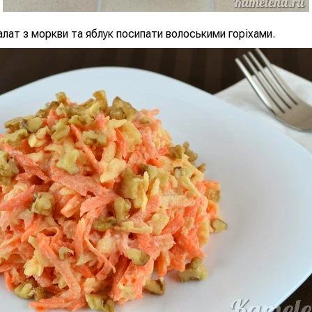
алат з моркви та яблук посипати волоськими горіхами.