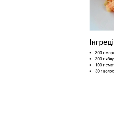
Інгред
300 г мор
300 г яблу
100 г сме
30 г волос