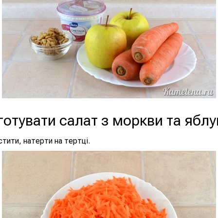
готувати салат з моркви та яблу
тити, натерти на тертці.