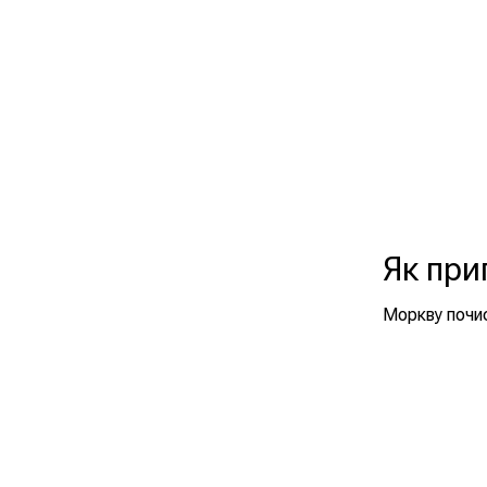
Як при
Моркву почис