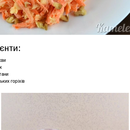
ієнти
:
кви
к
тани
ьких горіхів