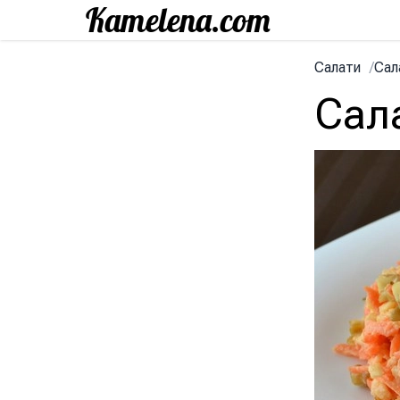
Салати
/
Сал
Сала