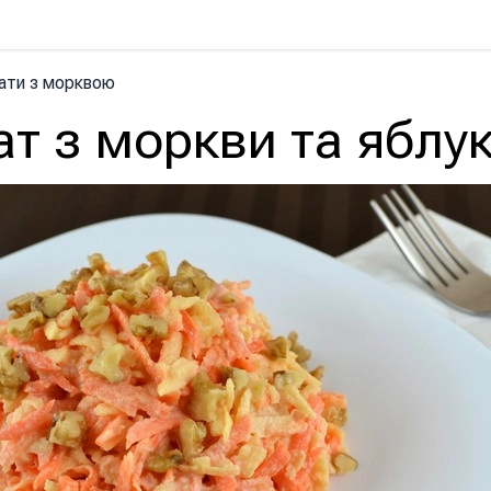
ати з морквою
т з моркви та яблу