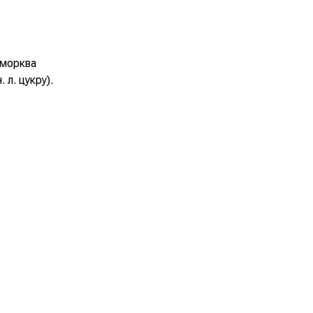
 морква
 л. цукру).