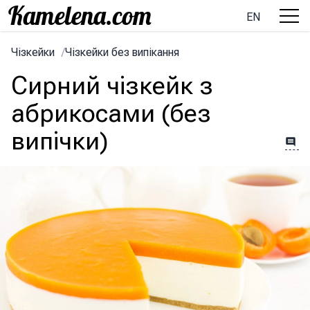
EN
Чізкейки
/
Чізкейки без випікання
Сирний чізкейк з
абрикосами (без
випічки)