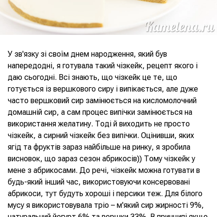
У зв'язку зі своїм днем народження, який був
напередодні, я готувала такий чізкейк, рецепт якого і
даю сьогодні. Всі знають, що чізкейк це те, що
готується із вершкового сиру і випікається, але дуже
часто вершковий сир замінюється на кисломолочний
домашній сир, а сам процес випічки замінюється на
використання желатину. Тоді й виходить не просто
чізкейк, а сирний чізкейк без випічки. Оцінивши, яких
ягід та фруктів зараз найбільше на ринку, я зробила
висновок, що зараз сезон абрикосів)) Тому чізкейк у
мене з абрикосами. До речі, чізкейк можна готувати в
будь-який інший час, використовуючи консервовані
абрикоси, тут будуть хороші і персики теж. Для білого
мусу я використовувала тріо – м'який сир жирності 9%,
натуральний йогурт 6% та вершки 33%. В принципі якщо