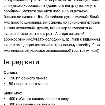
з покупкою хорошого натурального йогурту виникнуть
проблеми, можете замінити його 10% сметаною,
бажано не кислою. Чізкейк вийшов дуже смачний! Білий
мус просто шикарний, він одночасно і сирно-йогуртовий
і ніжно вершковий, думаю, що не варто говорити як
чудово і ніжно він тане в роті. А згори яскравий
абрикосовий кислувато-солодкий шар, який є відмінним
акцентом і додає яскравий штрих всьому чізкейку. Я, як
іменинниця, залишилася задоволеною)) гості втім теж))
Інгредієнти
:
Основа:
150 г пісочного печива
50 г вершкового масла
Білий мус:
400 г м'якого кисломолочного сиру
300 г натурального йогурту