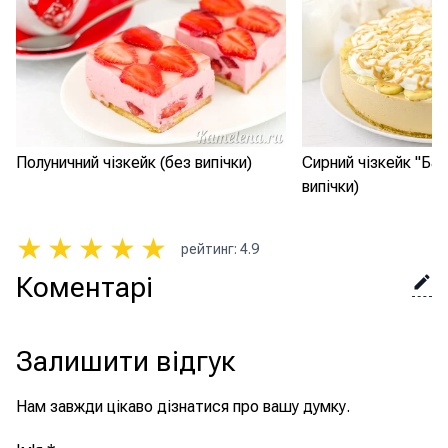
Полуничний чізкейк (без випічки)
Сирний чізкейк "Бан
випічки)
★
★
★
★
★
рейтинг
:
4.9
Коментарі
Залишити відгук
Нам завжди цікаво дізнатися про вашу думку.