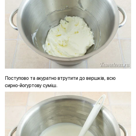
Поступово та акуратно втрутити до вершків, всю
сирно-йогуртову суміш.