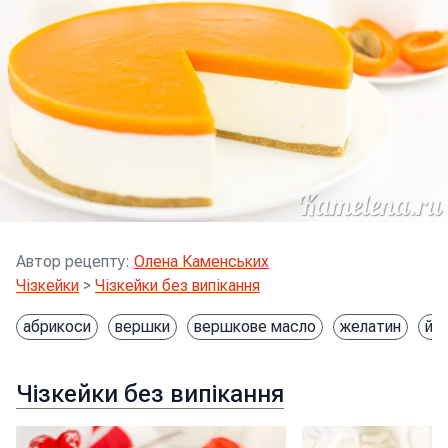
Автор рецепту
:
Олена Каменських
Чізкейки
>
Чізкейки без випікання
абрикоси
вершки
вершкове масло
желатин
йо
Чізкейки без випікання