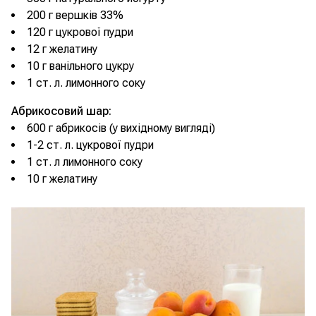
200 г вершків 33%
120 г цукрової пудри
12 г желатину
10 г ванільного цукру
1 ст. л. лимонного соку
Абрикосовий шар:
600 г абрикосів (у вихідному вигляді)
1-2 ст. л. цукрової пудри
1 ст. л лимонного соку
10 г желатину