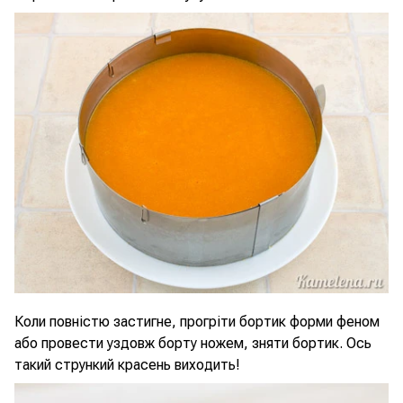
Коли повністю застигне, прогріти бортик форми феном
або провести уздовж борту ножем, зняти бортик. Ось
такий стрункий красень виходить!