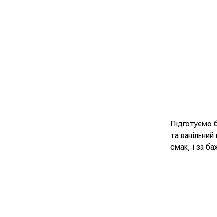
Підготуємо б
та ванільний
смак, і за б