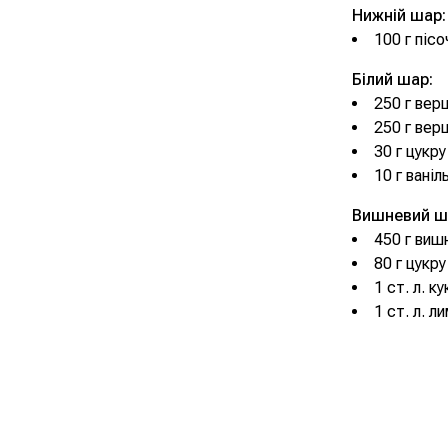
Нижній шар:
100 г піс
Білий шар:
250 г вер
250 г вер
30 г цукру
10 г ваніл
Вишневий ш
450 г виш
80 г цукру
1 ст. л. к
1 ст. л. л