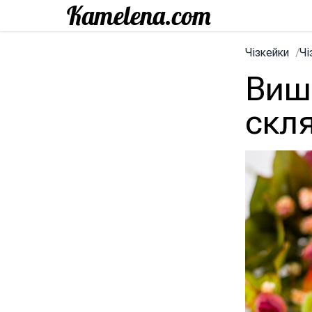
Чізкейки
/
Чі
Виш
скля