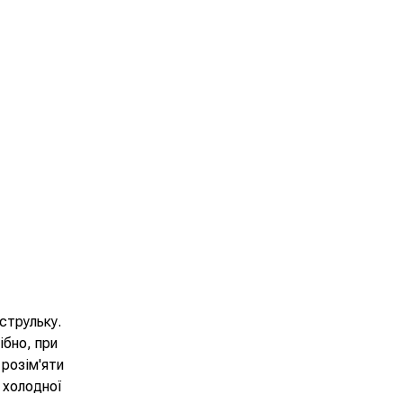
струльку.
ібно, при
 розім'яти
. холодної