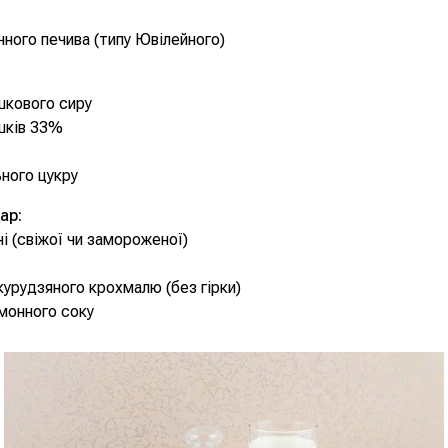
очного печива (типу Ювілейного)
шкового сиру
шків 33%
ьного цукру
ар:
ні (свіжої чи замороженої)
укурудзяного крохмалю (без гірки)
имонного соку