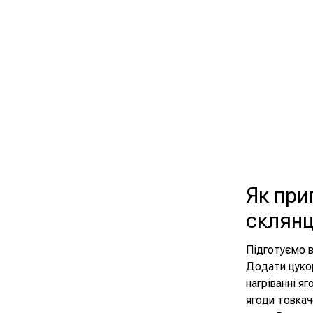
Як при
склянц
Підготуємо в
Додати цукор
нагріванні я
ягоди товкач