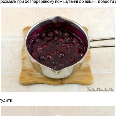
крохмаль при безперервному помішуванні до вишні, довести д
тудити.