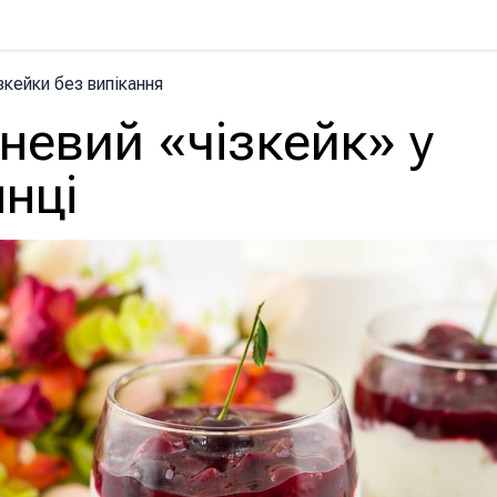
зкейки без випікання
невий «чізкейк» у
нці