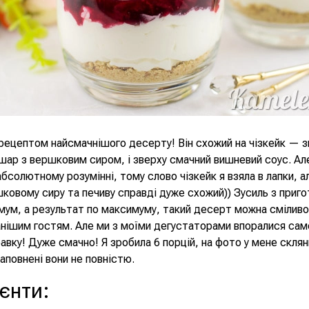
 рецептом найсмачнішого десерту! Він схожий на чізкейк — з
 шар з вершковим сиром, і зверху смачний вишневий соус. Але
 абсолютному розумінні, тому слово чізкейк я взяла в лапки, а
ковому сиру та печиву справді дуже схожий)) Зусиль з приго
мум, а результат по максимуму, такий десерт можна смілив
анішим гостям. Але ми з моїми дегустаторами впоралися сам
авку! Дуже смачно! Я зробила 6 порцій, на фото у мене скля
заповнені вони не повністю.
ієнти
: