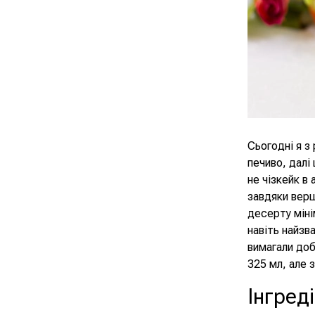
Сьогодні я з
печиво, далі
не чізкейк в
завдяки верш
десерту міні
навіть найзв
вимагали доб
325 мл, але 
Інгред