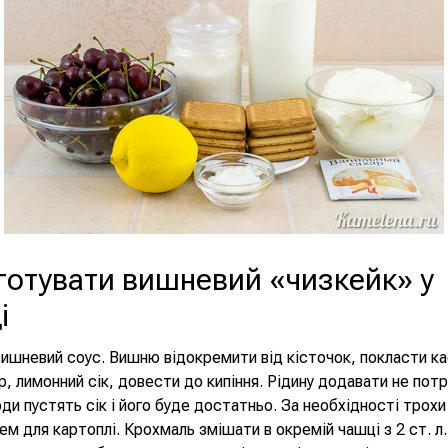
готувати вишневий «чизкейк» у
і
ишневий соус. Вишню відокремити від кісточок, покласти ка
, лимонний сік, довести до кипіння. Рідину додавати не потр
годи пустять сік і його буде достатньо. За необхідності трохи
ем для картоплі. Крохмаль змішати в окремій чашці з 2 ст. л