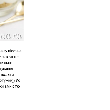
низу пісочне
 так як це
ле смак
тування
о подати
отужки)) Усі
нки ємністю