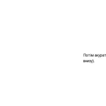
Потім акурат
внизу).