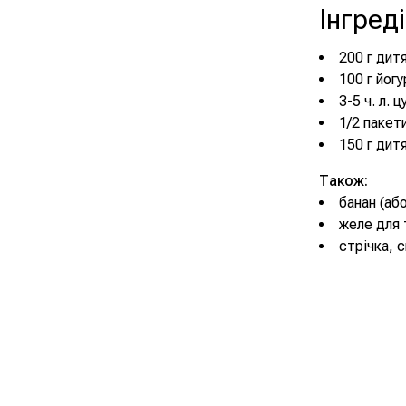
Інгред
200 г дит
100 г йогу
3-5 ч. л. 
1/2 пакети
150 г дит
Також:
банан (або
желе для 
стрічка, с