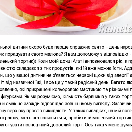
нької дитини скоро буде перше справжнє свято – день народ
як порадувати свого малюка? Я вам допоможу з відповіддю -
ленький тортик)) Коли моїй дочці Агаті виповнювался рік, я п
овністю складався з тих продуктів, які їй вже можна їсти. А
и, що у вашої дитини не з'являться червоні щоки від алергії 
іт від незвичної їжі, і все це у такий радісний день. Багато 
овлення, які прикрашені кольоровою мастикою та різномані
фігурками. Як ми розуміємо, кількість барвників у таких тор
 й смак не завжди відповідає зовнішньому вигляду. Зазвичай
арну верхівку просто викидають. У таких випадках, на мій пог
і іграшку, яка в неї залишиться, зробити їй маленький тортик
риготувати повноцінний дорослий торт. Ось така у мене думка