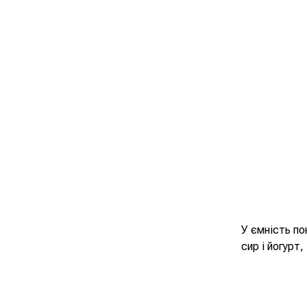
У ємність по
сир і йогурт