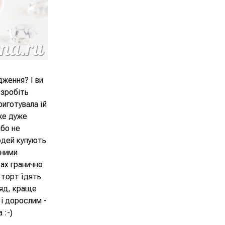
ження? І ви
 зробіть
риготувала їй
дже дуже
або не
людей купують
тними
тах гранично
 торт їдять
ляд, краще
 і дорослим -
 :-)