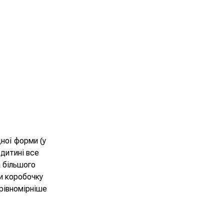
ної форми (у
дитині все
а більшого
ти коробочку
рівномірніше