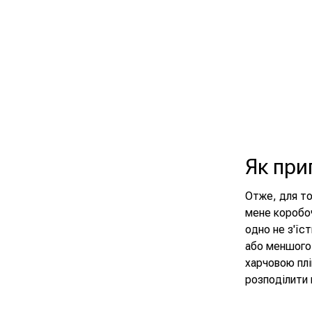
Як при
Отже, для то
мене коробоч
одно не з'їс
або меншого 
харчовою плі
розподілити 