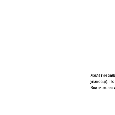
Желатин зали
упаковці). П
Влити желати