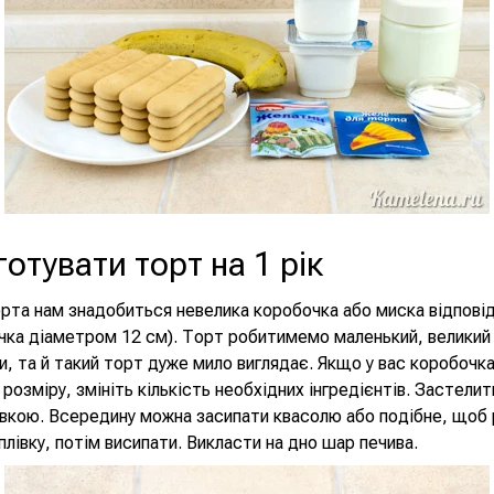
готувати торт на 1 рік
рта нам знадобиться невелика коробочка або миска відповід
ка діаметром 12 см). Торт робитимемо маленький, великий 
ти, та й такий торт дуже мило виглядає. Якщо у вас коробочк
розміру, змініть кількість необхідних інгредієнтів. Застели
вкою. Всередину можна засипати квасолю або подібне, щоб 
плівку, потім висипати. Викласти на дно шар печива.