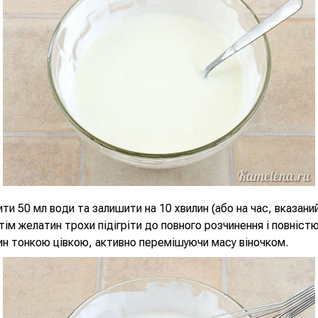
ти 50 мл води та залишити на 10 хвилин (або на час, вказани
отім желатин трохи підігріти до повного розчинення і повніст
н тонкою цівкою, активно перемішуючи масу віночком.