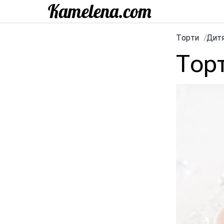
Торти
/
Дитя
Торт