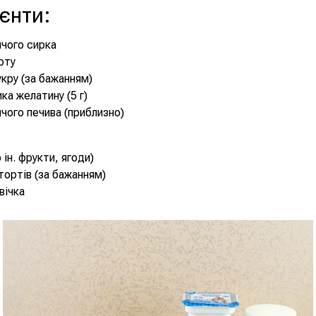
ієнти
:
ячого сирка
рту
цукру (за бажанням)
ка желатину (5 г)
ячого печива (приблизно)
 ін. фрукти, ягоди)
тортів (за бажанням)
вічка