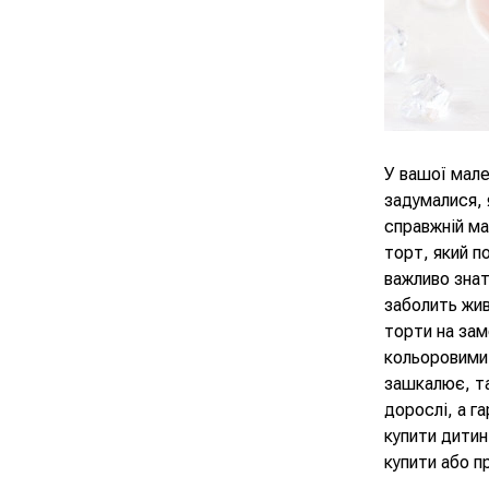
У вашої мале
задумалися, 
справжній ма
торт, який п
важливо знат
заболить жив
торти на зам
кольоровими 
зашкалює, та
дорослі, а г
купити дитин
купити або п