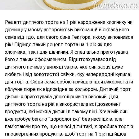
Рецепт дитячого торта на 1 рік народження хлопчику чи
дівчинці у моєму авторському виконанні! Я склала його
сама від і до, для свого сина Гектора, якому виповнився
рік! Підійде такий рецепт торта на 1 рік як для
хлопчика, так і для дівчинки. Я спеціально приготувала
його з таким оформленням. Відштовхувалася від
дитячого печива у вигляді звірів, яке син зараз дуже
любить і від золотистої свічки, яку напередодні купила
для торта. Сюди сама собою прийшла ідея використати
яблучне пюре як відповідне за кольором. Дитячий торт
дитині я приготувала двоколірний та високий. Для
дитячого торта на рік я використала всі дозволені
продукти, які можна дитині в такому віці. Хоча мій син
вже пробує багато "дорослої їжі" без наслідків, але
пам'ятаючи про те, що не всі діти такі, я зробила торт з
гіпоалергенних продуктів, щоб торт на 1 рік підійшов