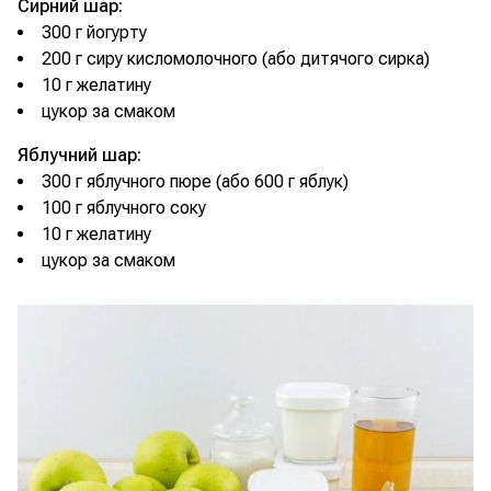
Сирний шар:
300 г йогурту
200 г сиру кисломолочного (або дитячого сирка)
10 г желатину
цукор за смаком
Яблучний шар:
300 г яблучного пюре (або 600 г яблук)
100 г яблучного соку
10 г желатину
цукор за смаком