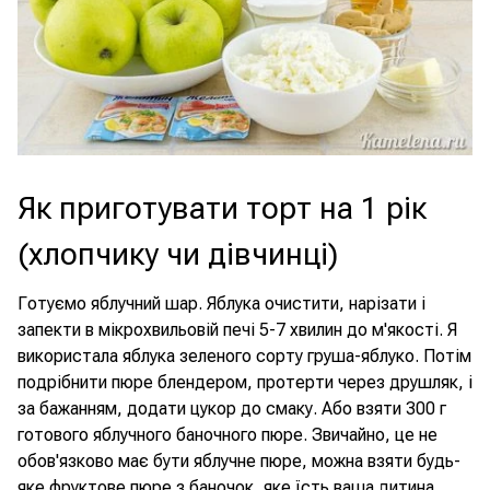
Як приготувати торт на 1 рік
(хлопчику чи дівчинці)
Готуємо яблучний шар. Яблука очистити, нарізати і
запекти в мікрохвильовій печі 5-7 хвилин до м'якості. Я
використала яблука зеленого сорту груша-яблуко. Потім
подрібнити пюре блендером, протерти через друшляк, і
за бажанням, додати цукор до смаку. Або взяти 300 г
готового яблучного баночного пюре. Звичайно, це не
обов'язково має бути яблучне пюре, можна взяти будь-
яке фруктове пюре з баночок, яке їсть ваша дитина.