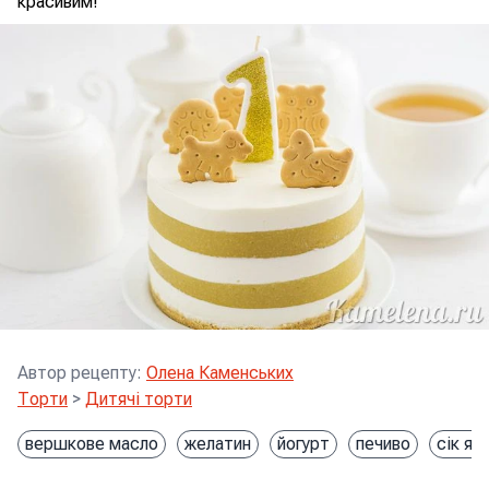
красивим!
Автор рецепту
:
Олена Каменських
Торти
>
Дитячі торти
вершкове масло
желатин
йогурт
печиво
сік яб