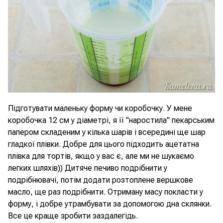
Підготувати маленьку форму чи коробочку. У мене
коробочка 12 см у діаметрі, я її "наростила" пекарським
папером складеним у кілька шарів і всередині ще шар
гладкої плівки. Добре для цього підходить ацетатна
плівка для тортів, якщо у вас є, але ми не шукаємо
легких шляхів)) Дитяче печиво подрібнити у
подрібнювачі, потім додати розтоплене вершкове
масло, ще раз подрібнити. Отриману масу покласти у
форму, і добре утрамбувати за допомогою дна склянки.
Все це краще зробити заздалегідь.