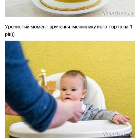
Урочистий момент вручення імениннику його торта на 1
рік))