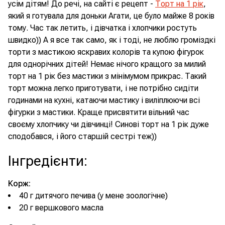
усім дітям! До речі, на сайті є рецепт -
Торт на 1 рік
,
який я готувала для доньки Агати, це було майже 8 років
тому. Час так летить, і дівчатка і хлопчики ростуть
швидко)) А я все так само, як і тоді, не люблю громіздкі
торти з мастикою яскравих колорів та купою фігурок
для однорічних дітей! Немає нічого кращого за милий
торт на 1 рік без мастики з мінімумом прикрас. Такий
торт можна легко приготувати, і не потрібно сидіти
годинами на кухні, катаючи мастику і виліплюючи всі
фігурки з мастики. Краще присвятити вільний час
своєму хлопчику чи дівчинці! Синові торт на 1 рік дуже
сподобався, і його старшій сестрі теж))
Інгредієнти
:
Корж:
40 г дитячого печива (у мене зоологічне)
20 г вершкового масла