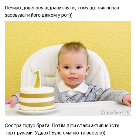
Печиво довелося відразу зняти, тому що син почав
засовувати його цілком у рот))
Сестра годує брата. Потім діти стали активно їсти
торт руками. Удвох! Було смачно та весело))