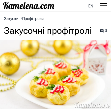
EN
Закуски
/
Профітроли
Закусочні профітролі
3