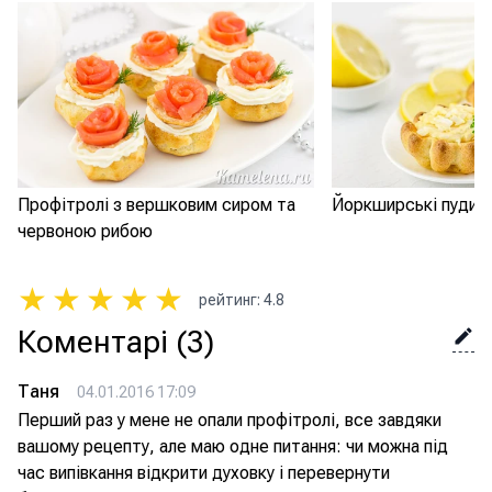
Профітролі з вершковим сиром та
Йоркширські пудин
червоною рибою
★
★
★
★
★
рейтинг
:
4.8
Коментарі
(3)
Таня
04.01.2016 17:09
Перший раз у мене не опали профітролі, все завдяки
вашому рецепту, але маю одне питання: чи можна під
час випівкання відкрити духовку і перевернути