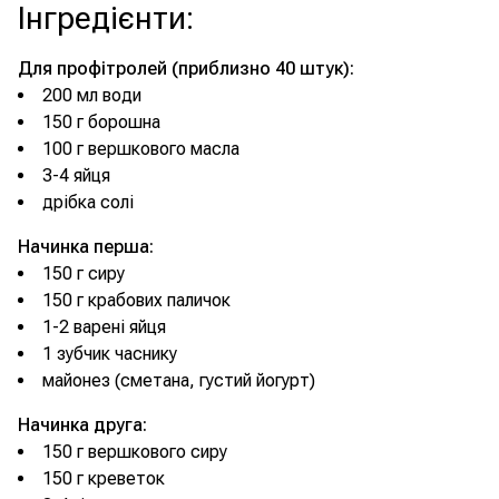
Інгредієнти
:
Для профітролей (приблизно 40 штук):
200 мл води
150 г борошна
100 г вершкового масла
3-4 яйця
дрібка солі
Начинка перша:
150 г сиру
150 г крабових паличок
1-2 варені яйця
1 зубчик часнику
майонез (сметана, густий йогурт)
Начинка друга:
150 г вершкового сиру
150 г креветок