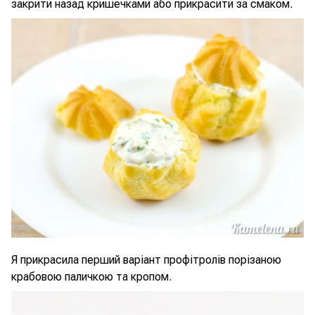
закрити назад кришечками або прикрасити за смаком.
Я прикрасила перший варіант профітролів порізаною
крабовою паличкою та кропом.