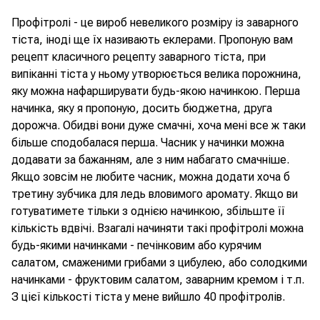
Профітролі - це вироб невеликого розміру із заварного
тіста, іноді ще їх називають еклерами. Пропоную вам
рецепт класичного рецепту заварного тіста, при
випіканні тіста у ньому утворюється велика порожнина,
яку можна нафарширувати будь-якою начинкою. Перша
начинка, яку я пропоную, досить бюджетна, друга
дорожча. Обидві вони дуже смачні, хоча мені все ж таки
більше сподобалася перша. Часник у начинки можна
додавати за бажанням, але з ним набагато смачніше.
Якщо зовсім не любите часник, можна додати хоча б
третину зубчика для ледь вловимого аромату. Якщо ви
готуватимете тільки з однією начинкою, збільште її
кількість вдвічі. Взагалі начиняти такі профітролі можна
будь-якими начинками - печінковим або курячим
салатом, смаженими грибами з цибулею, або солодкими
начинками - фруктовим салатом, заварним кремом і т.п.
З цієї кількості тіста у мене вийшло 40 профітролів.