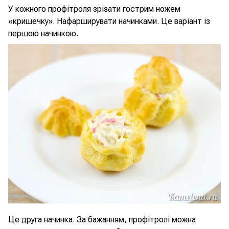
У кожного профітроля зрізати гострим ножем
«кришечку». Нафарширувати начинками. Це варіант із
першою начинкою.
Це друга начинка. За бажанням, профітролі можна