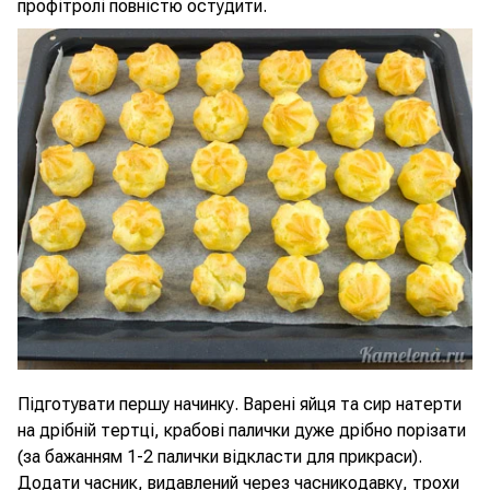
профітролі повністю остудити.
Підготувати першу начинку. Варені яйця та сир натерти
на дрібній тертці, крабові палички дуже дрібно порізати
(за бажанням 1-2 палички відкласти для прикраси).
Додати часник, видавлений через часникодавку, трохи