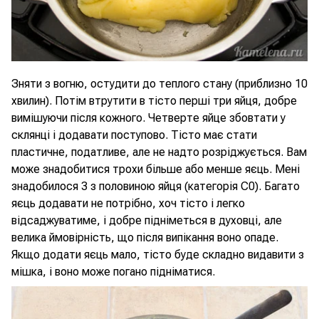
Зняти з вогню, остудити до теплого стану (приблизно 10
хвилин). Потім втрутити в тісто перші три яйця, добре
вимішуючи після кожного. Четверте яйце збовтати у
склянці і додавати поступово. Тісто має стати
пластичне, податливе, але не надто розріджується. Вам
може знадобитися трохи більше або менше яєць. Мені
знадобилося 3 з половиною яйця (категорія С0). Багато
яєць додавати не потрібно, хоч тісто і легко
відсаджуватиме, і добре підніметься в духовці, але
велика ймовірність, що після випікання воно опаде.
Якщо додати яєць мало, тісто буде складно видавити з
мішка, і воно може погано підніматися.