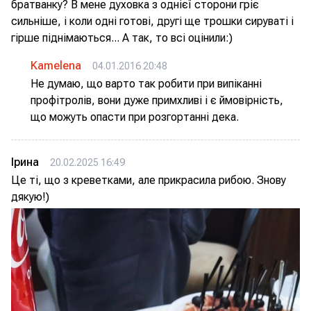
братванку? В мене духовка з однієї сторони гріє
сильніше, і коли одні готові, другі ще трошки сируваті і
гірше піднімаються... А так, то всі оцінили:)
Kamelena
04.01.2016 20:48
Не думаю, що варто так робити при випіканні
профітролів, вони дуже примхливі і є ймовірність,
що можуть опасти при розгортанні дека.
Ірина
20.02.2025 16:49
Це ті, що з креветками, але прикрасила рибою. Знову
дякую!)