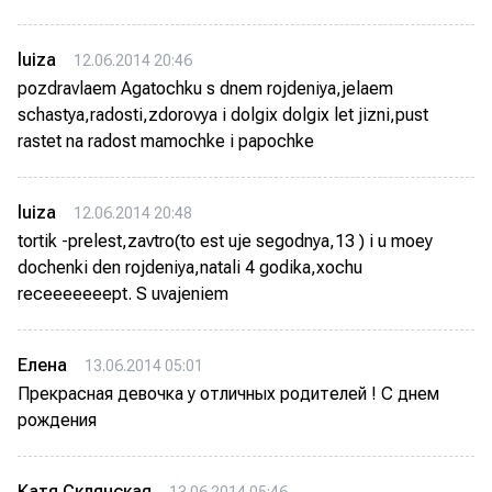
luiza
12.06.2014 20:46
pozdravlaem Agatochku s dnem rojdeniya,jelaem
schastya,radosti,zdorovya i dolgix dolgix let jizni,pust
rastet na radost mamochke i papochke
luiza
12.06.2014 20:48
tortik -prelest,zavtro(to est uje segodnya,13 ) i u moey
dochenki den rojdeniya,natali 4 godika,xochu
receeeeeeept. S uvajeniem
Елена
13.06.2014 05:01
Прекрасная девочка у отличных родителей ! С днем
рождения
Катя Склянская