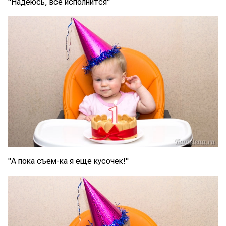
"Надеюсь, все исполнится"
"А пока съем-ка я еще кусочек!"