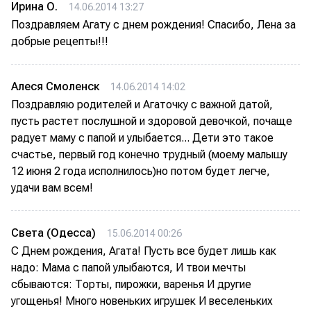
Ирина О.
14.06.2014 13:27
Поздравляем Агату с днем рождения! Спасибо, Лена за
добрые рецепты!!!
Алеся Смоленск
14.06.2014 14:02
Поздравляю родителей и Агаточку с важной датой,
пусть растет послушной и здоровой девочкой, почаще
радует маму с папой и улыбается... Дети это такое
счастье, первый год конечно трудный (моему малышу
12 июня 2 года исполнилось)но потом будет легче,
удачи вам всем!
Света (Одесса)
15.06.2014 00:26
С Днем рождения, Агата! Пусть все будет лишь как
надо: Мама с папой улыбаются, И твои мечты
сбываются: Торты, пирожки, варенья И другие
угощенья! Много новеньких игрушек И веселеньких